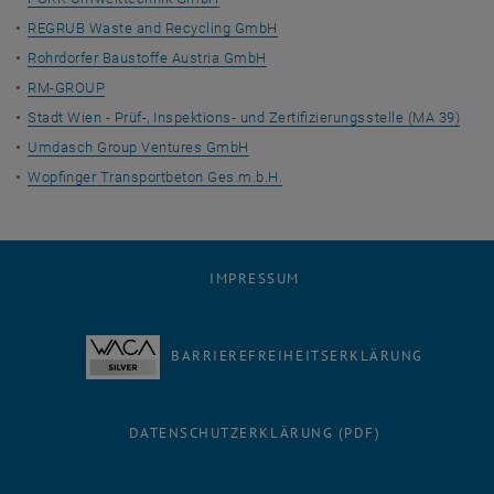
REGRUB Waste and Recycling GmbH
Rohrdorfer Baustoffe Austria GmbH
RM-GROUP
Stadt Wien - Prüf-, Inspektions- und Zertifizierungsstelle (MA 39)
Umdasch Group Ventures GmbH
Wopfinger Transportbeton Ges.m.b.H.
IMPRESSUM
BARRIEREFREIHEITSERKLÄRUNG
DATENSCHUTZERKLÄRUNG (PDF)