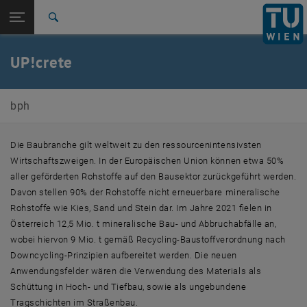
Seitennavigation öffnen
EN
TU Login
Suche
Zur 1. Menü Ebene
E207-02-Forschungsbereich Bauphysik
UP!crete
Zurück zur letzten Ebene:
Kreislauffähige Baustoffe
Zurück: Subseiten von Kreislauffähige Baustoffe auflisten
UP!crete
bph
Die Baubranche gilt weltweit zu den ressourcenintensivsten
Wirtschaftszweigen. In der Europäischen Union können etwa 50%
aller geförderten Rohstoffe auf den Bausektor zurückgeführt werden.
Davon stellen 90% der Rohstoffe nicht erneuerbare mineralische
Rohstoffe wie Kies, Sand und Stein dar. Im Jahre 2021 fielen in
Österreich 12,5 Mio. t mineralische Bau- und Abbruchabfälle an,
wobei hiervon 9 Mio. t gemäß Recycling-Baustoffverordnung nach
Downcycling-Prinzipien aufbereitet werden. Die neuen
Anwendungsfelder wären die Verwendung des Materials als
Schüttung in Hoch- und Tiefbau, sowie als ungebundene
Tragschichten im Straßenbau.