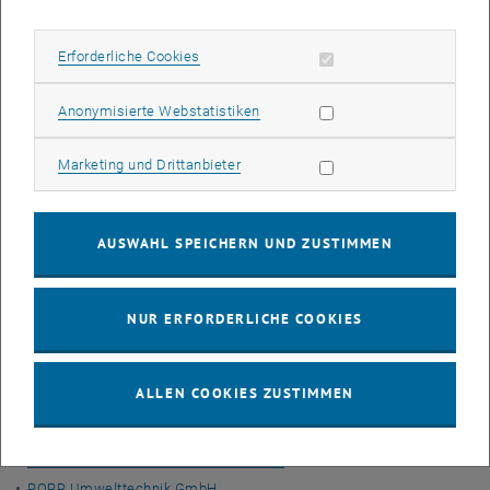
Partner)
Baumit Beteiligungen GmbH
Erforderliche Cookies zulassen
Erforderliche Cookies
ABEZ GmbH
Alfred Trepka GmbH
Statistik Cookies zulassen
Anonymisierte Webstatistiken
Amt der Niederösterreichischen Landesregierung – Abteilung
Umwelt- und Energiewirtschaft
Marketing Cookies zulassen
Marketing und Drittanbieter
Brantner Österreich GmbH
BRM Recycling GmbH
AUSWAHL SPEICHERN UND ZUSTIMMEN
BRV – Österreichischer Baustoff-Recycling Verband
Gnant GmbH
Hans Zöchling Ges.m.b.H.
NUR ERFORDERLICHE COOKIES
Hengl Mineral GmbH
Firma Kovanda GmbH
ALLEN COOKIES ZUSTIMMEN
Lasselsberger GmbH
Mapei Austria GmbH
Materialversuchsanstalt Strass GmbH
PORR Umwelttechnik GmbH