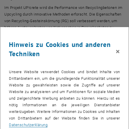
Im Projekt UP!crete wird die Performance von Recyclingbetonen im
Upcycling durch innovative Methoden erforscht. Die Eigenschaften
von Recycling-Gesteinskörnung (RG) soll verbessert werden, um
höhere Austauschraten von Naturgestein in Recyclingbeton zu
ermöglichen.
Hinweis zu Cookies und anderen
UP!crete wird im FFG Basisprogramm Collective Research mit
×
Techniken
Mitteln des BMK gefördert und von den Projektpartnern kofinanziert.
Mehr Informationen zu dem Projekt Up!crete finden Sie auf der
Unsere Website verwendet Cookies und bindet Inhalte von
Projektwebseite:
Drittanbietern ein, um die grundlegende Funktionalität unserer
, öffnet eine externe URL in eine
https://up-crete.project.tuwien.ac.at/
Website zu gewährleisten sowie die Zugriffe auf unserer
Projektlaufzeit: 03/2023 - 02/2027
Website zu analysieren und um Funktionen für soziale Medien
Projektpartner
und zielgerichtete Werbung anbieten zu können. Hierzu ist es
nötig Informationen an die jeweiligen Dienstanbieter
ecoplus Bau.Energie.Umwelt Cluster Niederösterreich
(Leiter)
weiterzugeben. Weitere Informationen zu Cookies und Inhalten
TU Wien – Institut für Werkstofftechnologie, Bauphysik und
von Drittanbietern auf der Website finden Sie in unserer
Bauökologie
(wiss. Partner)
Datenschutzerklärung
.
IBO – Österreichisches Institut für Bauen und Ökologie
(wiss.