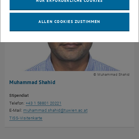
NUR ERFORDERLICHE COOKIES
ALLEN COOKIES ZUSTIMMEN
© Muhammad Shahid
Muhammad Shahid
Stipendiat
Telefon:
+43 1 58801 20221
E-Mail:
muhammad.shahid
@
tuwien.ac.at
, öffnet eine externe URL in einem neuen Fenster
TISS-Visitenkarte