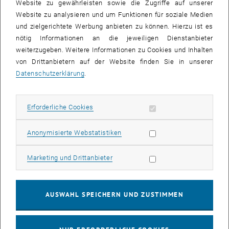
Website zu gewährleisten sowie die Zugriffe auf unserer
Website zu analysieren und um Funktionen für soziale Medien
und zielgerichtete Werbung anbieten zu können. Hierzu ist es
nötig Informationen an die jeweiligen Dienstanbieter
weiterzugeben. Weitere Informationen zu Cookies und Inhalten
© Johannes Zierke
Johannes Zierke
von Drittanbietern auf der Website finden Sie in unserer
Datenschutzerklärung
.
Dipl.-Ing., BSc
Universitätsassistent
Erforderliche Cookies zulassen
Erforderliche Cookies
Telefon:
+43 1 58801 20223
E-Mail:
johannes.zierke
@
tuwien.ac.at
Statistik Cookies zulassen
, öffnet eine externe URL in einem neuen Fenster
Anonymisierte Webstatistiken
TISS-Visitenkarte
Marketing Cookies zulassen
Marketing und Drittanbieter
Gastforscher
AUSWAHL SPEICHERN UND ZUSTIMMEN