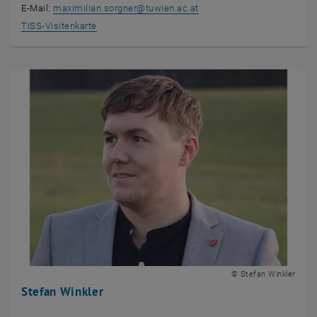
E-Mail:
maximilian.sorgner
@
tuwien.ac.at
, öffnet eine externe URL in einem neuen Fenster
TISS-Visitenkarte
© Stefan Winkler
Stefan Winkler