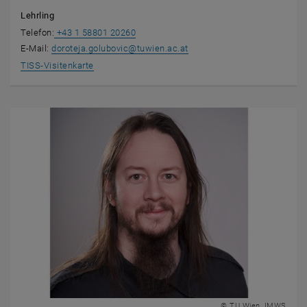
Lehrling
Telefon:
+43 1 58801 20260
E-Mail:
doroteja.golubovic
@
tuwien.ac.at
, öffnet eine externe URL in einem neuen Fenster
TISS-Visitenkarte
© TU Wien, IMWS