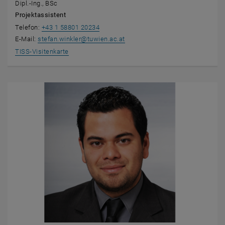
Dipl.-Ing., BSc
Projektassistent
Telefon:
+43 1 58801 20234
E-Mail:
stefan.winkler
@
tuwien.ac.at
, öffnet eine externe URL in einem neuen Fenster
TISS-Visitenkarte