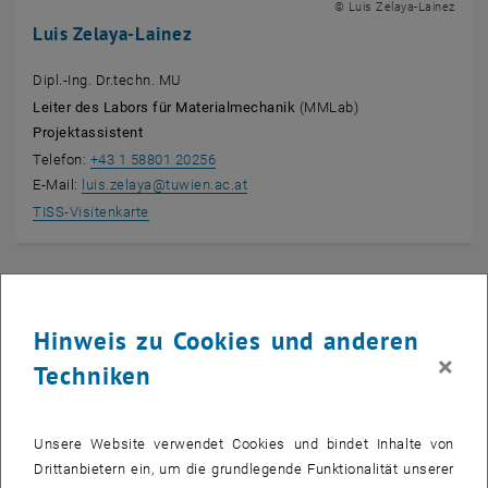
© Luis Zelaya-Lainez
Luis Zelaya-Lainez
Dipl.-Ing. Dr.techn. MU
Leiter des Labors für Materialmechanik
(MMLab)
Projektassistent
Telefon:
+43 1 58801 20256
E-Mail:
luis.zelaya
@
tuwien.ac.at
, öffnet eine externe URL in einem neuen Fenster
TISS-Visitenkarte
Hinweis zu Cookies und anderen
×
Techniken
Unsere Website verwendet Cookies und bindet Inhalte von
Drittanbietern ein, um die grundlegende Funktionalität unserer