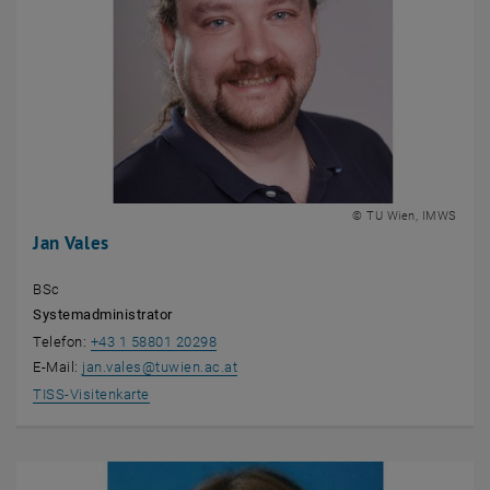
© TU Wien, IMWS
Jan Vales
BSc
Systemadministrator
Telefon:
+43 1 58801 20298
E-Mail:
jan.vales
@
tuwien.ac.at
, öffnet eine externe URL in einem neuen Fenster
TISS-Visitenkarte