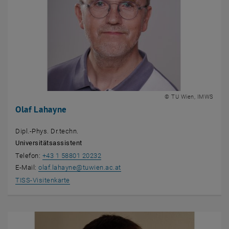
© TU Wien, IMWS
Olaf Lahayne
Dipl.-Phys. Dr.techn.
Universitätsassistent
Telefon:
+43 1 58801 20232
E-Mail:
olaf.lahayne
@
tuwien.ac.at
, öffnet eine externe URL in einem neuen Fenster
TISS-Visitenkarte