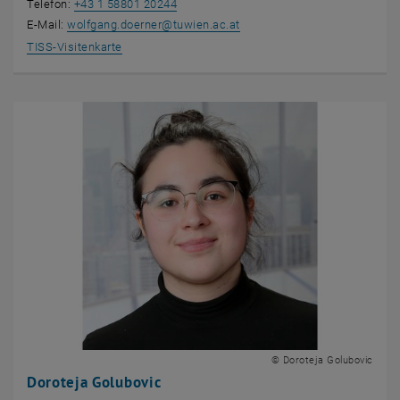
Telefon:
+43 1 58801 20244
E-Mail:
wolfgang.doerner
@
tuwien.ac.at
, öffnet eine externe URL in einem neuen Fenster
TISS-Visitenkarte
© Doroteja Golubovic
Doroteja Golubovic