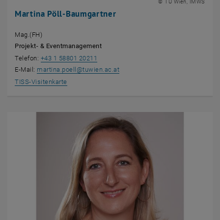
© TU Wien, IMWS
Martina Pöll-Baumgartner
Mag.(FH)
Projekt- & Eventmanagement
Telefon:
+43 1 58801 20211
E-Mail:
martina.poell
@
tuwien.ac.at
, öffnet eine externe URL in einem neuen Fenster
TISS-Visitenkarte