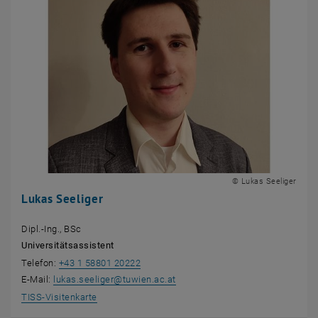
© Lukas Seeliger
Lukas Seeliger
Dipl.-Ing., BSc
Universitätsassistent
Telefon:
+43 1 58801 20222
E-Mail:
lukas.seeliger
@
tuwien.ac.at
, öffnet eine externe URL in einem neuen Fenster
TISS-Visitenkarte