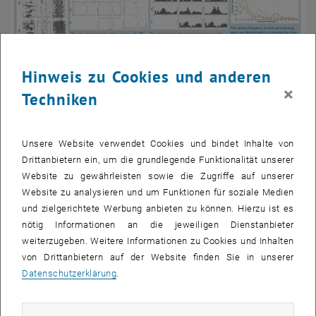
© TU Wien, IMWS
Dual-Scale Porosity Analysis of Fired-Clay Bricks
Hinweis zu Cookies und anderen
with Different Pore-Forming Agents and
×
Techniken
Concentrations
H. Kariem, Ch. Hellmich, J. Füssl
Unsere Website verwendet Cookies und bindet Inhalte von
33rd Danubia-Adria Symposium on Advances in Experimental
Drittanbietern ein, um die grundlegende Funktionalität unserer
Mechanics, Portoroz, Slowenien; 20.-23.09.2016
Website zu gewährleisten sowie die Zugriffe auf unserer
Website zu analysieren und um Funktionen für soziale Medien
und zielgerichtete Werbung anbieten zu können. Hierzu ist es
nötig Informationen an die jeweiligen Dienstanbieter
weiterzugeben. Weitere Informationen zu Cookies und Inhalten
von Drittanbietern auf der Website finden Sie in unserer
Datenschutzerklärung
.