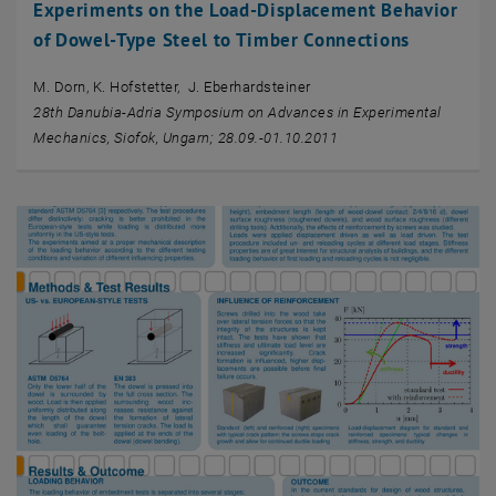
Experiments on the Load-Displacement Behavior
of Dowel-Type Steel to Timber Connections
M. Dorn, K. Hofstetter, J. Eberhardsteiner
28th Danubia-Adria Symposium on Advances in Experimental
Mechanics, Siofok, Ungarn; 28.09.-01.10.2011
Facebook
LinkedIn
YouTube
Instagram
Bluesky