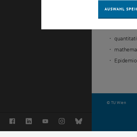
Arterien
AUSWAHL SPEI
Implanta
DNA
quantitat
mathemat
Epidemio
© TU Wien
#
Facebook
LinkedIn
YouTube
Instagram
Bluesky
70770