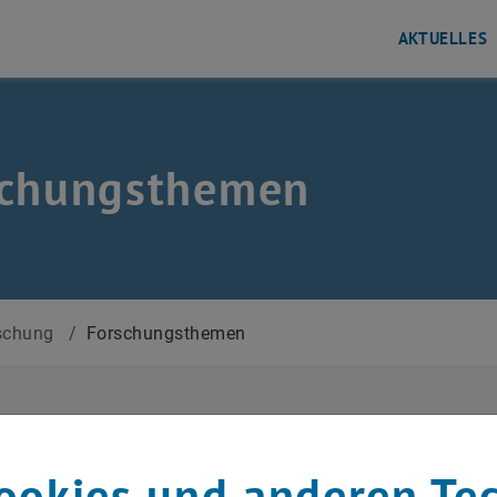
AKTUELLES
schungsthemen
schung
/
Forschungsthemen
gkeitslehre
ookies und anderen Te