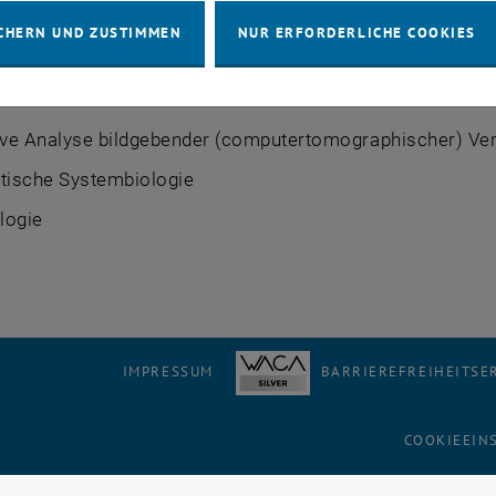
CHERN UND ZUSTIMMEN
NUR ERFORDERLICHE COOKIES
twerkstoffe
ive Analyse bildgebender (computertomographischer) Ver
ische Systembiologie
logie
IMPRESSUM
BARRIEREFREIHEITS
COOKIEEIN