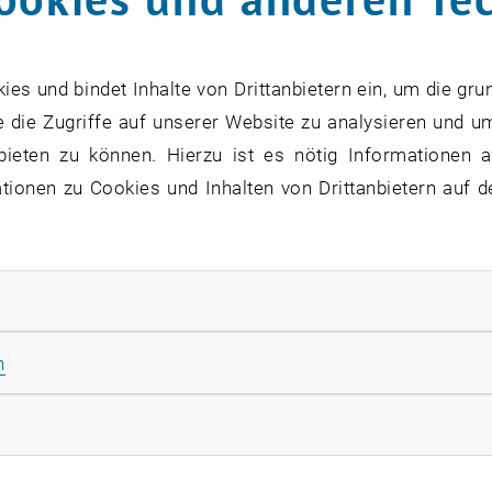
sierungstheorie
ngsmethoden für inelastische Systeme
s und bindet Inhalte von Drittanbietern ein, um die gru
rmechanik
 die Zugriffe auf unserer Website zu analysieren und u
prinzipien
bieten zu können. Hierzu ist es nötig Informationen an
heorien
ionen zu Cookies und Inhalten von Drittanbietern auf d
he Methoden (Finite Elemente, Finite Volumina)
tstheorien für Beton und Holz,
nd nanoskopische Experimente zur Elastizitäts- und Fest
rliche Cookies zulassen
Statistik Cookies zulassen
n
chanik
rketing Cookies zulassen