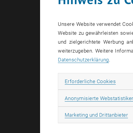
Homogeni
Skalieru
Unsere Website verwendet Cookie
Molekula
Website zu gewährleisten sowie
Leistungs
und zielgerichtete Werbung an
Strukturt
weiterzugeben. Weitere Informat
Numerisc
Datenschutzerklärung
.
Festigkei
mikro- u
Erforde
Erforderliche Cookies
Anonymisierte Webstatistike
Biome
Ma
Marketing und Drittanbieter
Knochen
Sehnen