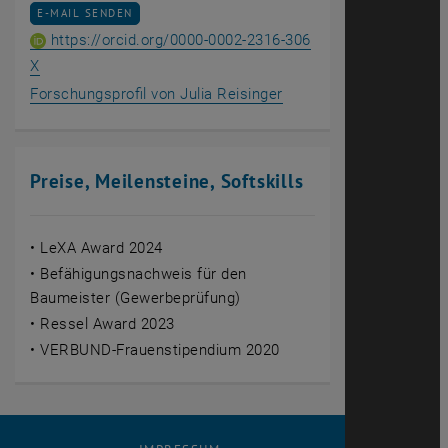
E-MAIL AN JULIA REISINGER SENDEN
E-MAIL SENDEN
https://orcid.org/0000-0002-2316-306
ORCID iD von Julia Reisinger
, öffnet eine externe URL in einem neuen Fenster
X
, öffnet eine externe U
Forschungsprofil von Julia Reisinger
Preise, Meilensteine, Softskills
• LeXA Award 2024
• Befähigungsnachweis für den
Baumeister (Gewerbeprüfung)
• Ressel Award 2023
• VERBUND-Frauenstipendium 2020