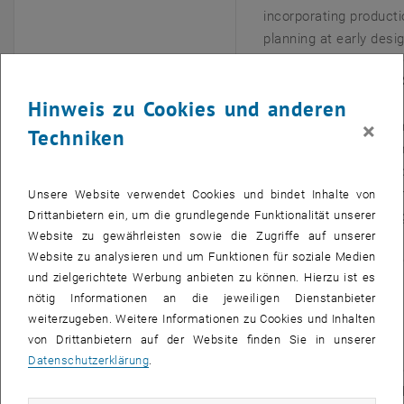
incorporating product
planning at early desi
Jan 2014 – Jan 2016
Master of Science (M
Hinweis zu Cookies und anderen
Wien, AT
×
Bauingenieurwesen u
Techniken
Infrastrukturmanagem
Abschluss mit Auszei
Diplomarbeit: „Ökobila
Unsere Website verwendet Cookies und bindet Inhalte von
Drittanbietern ein, um die grundlegende Funktionalität unserer
Passivhaus-Wohnanla
Website zu gewährleisten sowie die Zugriffe auf unserer
Lodenareal”
Website zu analysieren und um Funktionen für soziale Medien
und zielgerichtete Werbung anbieten zu können. Hierzu ist es
Jan 2015 – Jul 2015
Erasmus-Semester in
nötig Informationen an die jeweiligen Dienstanbieter
IT
weiterzugeben. Weitere Informationen zu Cookies und Inhalten
Masterstudiengang
von Drittanbietern auf der Website finden Sie in unserer
Bauingenieurwesen
Datenschutzerklärung
.
Sep 2010 – Jan 2014
Bachelor of Science (