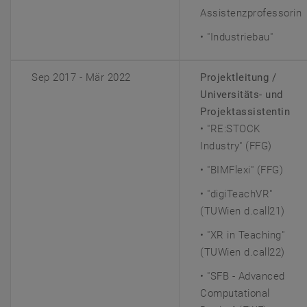
Assistenzprofessorin
• "Industriebau"
Sep 2017 - Mär 2022
Projektleitung /
Universitäts- und
Projektassistentin
• "RE:STOCK
Industry" (FFG)
• "BIMFlexi" (FFG)
• "digiTeachVR"
(TUWien d.call21)
• "XR in Teaching"
(TUWien d.call22)
• "SFB - Advanced
Computational