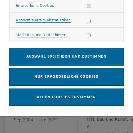
Wien, AT
Erforderliche Cookies zulassen
Erforderliche Cookies
Bauingenieurwesen u
Infrastrukturmanagem
Statistik Cookies zulassen
Anonymisierte Webstatistiken
Abschluss am 20.01.1
Bachelorarbeit:
Marketing Cookies zulassen
Marketing und Drittanbieter
"Stahlbetontürme für
Windkraftanlagen"
AUSWAHL SPEICHERN UND ZUSTIMMEN
Sep 2011 – Okt 2013
Bachelorstudium, TU 
Studiengang Architekt
NUR ERFORDERLICHE COOKIES
Oct 2009 – Feb 2010
Beginn des Bachelor
in Innsbruck, AT
ALLEN COOKIES ZUSTIMMEN
Bachelorstudium Bau-
Umweltingenieurwiss
HTL Bau und Kunst, I
Sep 2004 – Jun 2009
AT