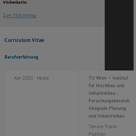
Visitenkarte:
, öffnet eine externe URL in einem neuen Fenster
Zum TISS-Eintrag
Curriculum Vitae
Berufserfahrung
Apr 2023 - heute
TU Wien – Institut
für Hochbau und
Industriebau -
Forschungsbereich
Integrale Planung
und Industriebau
Tenure-Track-
Position