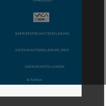
IMPRESSUM
BARRIEREFREIHEITSERKLÄRUNG
DATENSCHUTZERKLÄRUNG (PDF)
COOKIEEINSTELLUNGEN
© TU Wien
# 98569