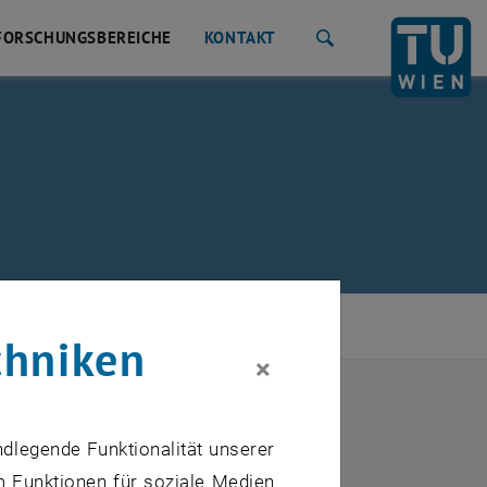
FORSCHUNGSBEREICHE
KONTAKT
Suche
chniken
×
ndlegende Funktionalität unserer
m Funktionen für soziale Medien