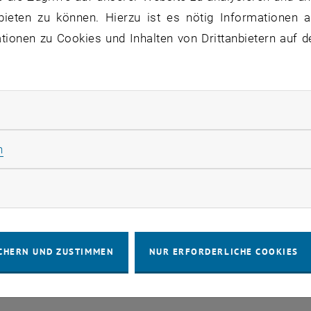
bieten zu können. Hierzu ist es nötig Informationen an
ionen zu Cookies und Inhalten von Drittanbietern auf d
rliche Cookies zulassen
Statistik Cookies zulassen
n
22
ewinnt VDI Wettbewerb 2021/22 Integrale
rketing Cookies zulassen
indelfingen 360 Grad"
rale Bauplanung und Industriebau, gratulieren
terdisziplinären Studierenden des "Integrated
CHERN UND ZUSTIMMEN
NUR ERFORDERLICHE COOKIES
 Lab", in welchem wir die…