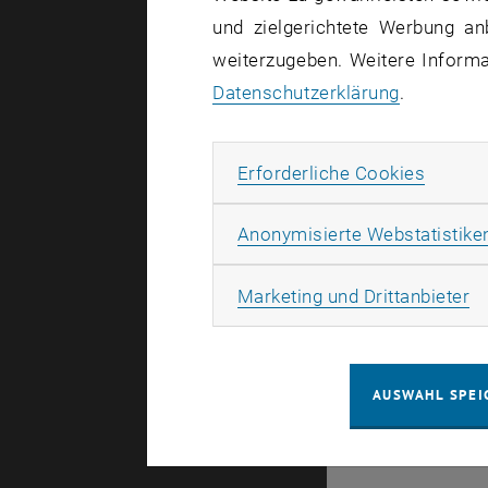
und zielgerichtete Werbung an
weiterzugeben. Weitere Informat
Datenschutzerklärung
.
Erforde
Erforderliche Cookies
Anonymisierte Webstatistike
07. März 20
TU Wien g
Ma
Marketing und Drittanbieter
Planung "S
Wir, Integ
unseren in
AUSWAHL SPEI
BIM Design