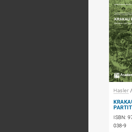
Hasler
KRAKA
PARTI
ISBN: 9
038-9