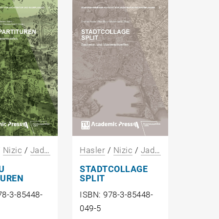
/
Nizic
/
Jadric
/
Brnic
/
De Chiffre
/
Krenn
Hasler
/
Nizic
/
Jadric
U
STADTCOLLAGE
TUREN
SPLIT
78-3-85448-
ISBN: 978-3-85448-
049-5