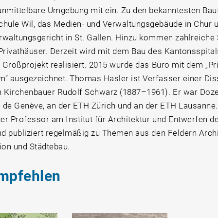
 unmittelbare Umgebung mit ein. Zu den bekanntesten Bau
hule Wil, das Medien- und Verwaltungsgebäude in Chur 
waltungsgericht in St. Gallen. Hinzu kommen zahlreiche 
Privathäuser. Derzeit wird mit dem Bau des Kantonsspit
n Großprojekt realisiert. 2015 wurde das Büro mit dem „Pr
“ ausgezeichnet. Thomas Hasler ist Verfasser einer Dis
 Kirchenbauer Rudolf Schwarz (1887–1961). Er war Doze
é de Genève, an der ETH Zürich und an der ETH Lausanne. A
her Professor am Institut für Architektur und Entwerfen d
nd publiziert regelmäßig zu Themen aus den Feldern Archi
ion und Städtebau.
mpfehlen