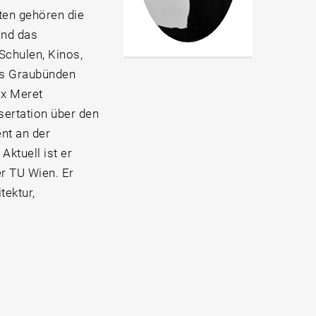
ten gehören die
und das
Schulen, Kinos,
als Graubünden
ix Meret
sertation über den
nt an der
ktuell ist er
er TU Wien. Er
tektur,