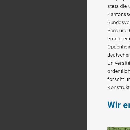
stets die
Kantonssc
Bundesver
Bars und 
erneut ei
Oppenheim
deutschen
Universit
ordentlic
forscht u
Konstrukt
Wir e