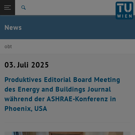
Seitennavigation öffnen
TU Login
Suche
Zur 1. Menü Ebene
E207-03-Forschungsbereich Ökologische Bautechnologien
News
Zurück zur letzten Ebene:
E207-03-Forschungsbereich
Zurück: Subseiten von E207-03-Forschungsbereich Ökologische Bautec
Ökologische Bautechnologien
obt
News
03. Juli 2025
Produktives Editorial Board Meeting
des Energy and Buildings Journal
während der ASHRAE-Konferenz in
Phoenix, USA