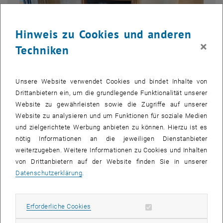
Hinweis zu Cookies und anderen
×
Techniken
Unsere Website verwendet Cookies und bindet Inhalte von
Drittanbietern ein, um die grundlegende Funktionalität unserer
Website zu gewährleisten sowie die Zugriffe auf unserer
Website zu analysieren und um Funktionen für soziale Medien
und zielgerichtete Werbung anbieten zu können. Hierzu ist es
Bild v
nötig Informationen an die jeweiligen Dienstanbieter
Mitglieder des Editorial Boards: Von rechts nach links: Azra Korjenic
weiterzugeben. Weitere Informationen zu Cookies und Inhalten
(TU Wien), Liping Wang (University of Wyoming), Constantinos
von Drittanbietern auf der Website finden Sie in unserer
Balaras (National Observatory of Athens), Natalia Lee (Elsevier
Datenschutzerklärung
.
Publisher), Tianzhen Hong (Lawrence Berkeley…
Mitglieder des Editorial Boards: Von rechts nach links: Azra Korjenic 
Erforderliche Cookies zulassen
Erforderliche Cookies
Im Rahmen der ASHRAE Annual Conference 2025 in Phoenix,