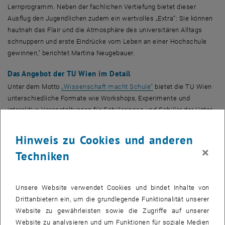
Lernprogramm. Neben der fachlichen Vertiefung bietet dieser
Ausflug den Jugendlichen zudem ein wertvolles „Extra“: Sie können
hautnah das Flair und die Atmosphäre des universitären Alltags
schnuppern und erste Eindrücke vom Leben an einer Hochschule
gewinnen," berichtet Martina Neugebauer.
Das Angebot der TU Wien im Detail
Unter dem Motto
„Wissenschaft macht Schule“
bietet die TU Wien
unterschiedliche Formate wie
Workshops
, Experimente und
interaktive Veranstaltungen für Schülerinnen und Schüler der Unter-
und Oberstufe an, um die Themenbereiche Technik und
Naturwissenschaften erlebbar zu machen.
Hinweis zu Cookies und anderen
×
Bei
TUForMath
steht das Thema Mathematik im Vordergrund. „Seit
Techniken
fast acht Jahren bieten wir Schülerinnen und Schülern im Rahmen
von TUForMath
Workshops
zu unterschiedlichen Themen an und
zeigen die ungewöhnlichen und verborgenen Seiten der Mathematik.
Unsere Website verwendet Cookies und bindet Inhalte von
Die große Nachfrage zeigt: Genau das begeistert die jungen
Drittanbietern ein, um die grundlegende Funktionalität unserer
Menschen. Wenn auch nicht alle von ihnen Mathematik bei uns
Website zu gewährleisten sowie die Zugriffe auf unserer
studieren werden, hoffen wir trotzdem, dass wir ihnen zeigen
Website zu analysieren und um Funktionen für soziale Medien