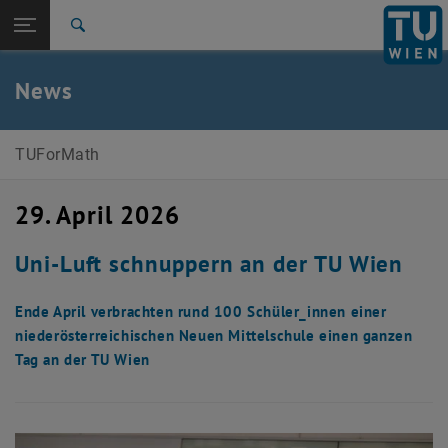
Studium
Seitennavigation öffnen
TU Login
Forschung
Suche
Presseartikel
International
Quicklinks
News
Quicklinks-Menü umschalten
Karriere
Zur 1. Menü Ebene
TUForMath
TUForMath
Zurück zur letzten Ebene:
TUForMath
Zurück: Subseiten von TUForMath auflisten
29. April 2026
News
Presseartikel
Uni-Luft schnuppern an der TU Wien
Ende April verbrachten rund 100 Schüler_innen einer
niederösterreichischen Neuen Mittelschule einen ganzen
Tag an der TU Wien