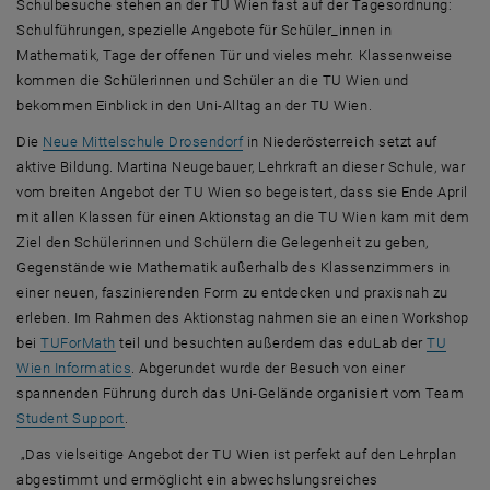
Schulbesuche stehen an der TU Wien fast auf der Tagesordnung:
Schulführungen, spezielle Angebote für Schüler_innen in
Mathematik, Tage der offenen Tür und vieles mehr. Klassenweise
kommen die Schülerinnen und Schüler an die TU Wien und
bekommen Einblick in den Uni-Alltag an der TU Wien.
, öffnet eine externe URL in einem n
Die
Neue Mittelschule Drosendorf
in Niederösterreich setzt auf
aktive Bildung. Martina Neugebauer, Lehrkraft an dieser Schule, war
vom breiten Angebot der TU Wien so begeistert, dass sie Ende April
mit allen Klassen für einen Aktionstag an die TU Wien kam mit dem
Ziel den Schülerinnen und Schülern die Gelegenheit zu geben,
Gegenstände wie Mathematik außerhalb des Klassenzimmers in
einer neuen, faszinierenden Form zu entdecken und praxisnah zu
erleben. Im Rahmen des Aktionstag nahmen sie an einen
Workshop
bei
TUForMath
teil und besuchten außerdem das eduLab der
TU
, öffnet eine externe URL in einem neuen Fenster
Wien
Informatics
. Abgerundet wurde der Besuch von einer
spannenden Führung durch das Uni-Gelände organisiert vom
Team
Student Support
.
„Das vielseitige Angebot der TU Wien ist perfekt auf den Lehrplan
abgestimmt und ermöglicht ein abwechslungsreiches