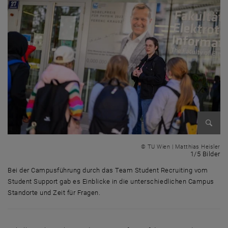
Bild v
© TU Wien | Matthias Heisler
1 
1/5 Bilder
Bei der Campusführung durch das Team Student Recruiting vom
Student Support gab es Einblicke in die unterschiedlichen Campus
Standorte und Zeit für Fragen.
Bei der Campusführung durch das Team Student Recruiting vom Student 