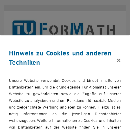
Hinweis zu Cookies und anderen
×
Techniken
Unsere Website verwendet Cookies und bindet Inhalte von
Drittanbietern ein, um die grundlegende Funktionalität unserer
Bild v
© TUForMath
Website zu gewährleisten sowie die Zugriffe auf unserer
Website zu analysieren und um Funktionen für soziale Medien
und zielgerichtete Werbung anbieten zu können. Hierzu ist es
Die
Workshops für Schulklassen
sind weiterhin kostenlos. Die
nötig Informationen an die jeweiligen Dienstanbieter
Anmeldung ist bereits online möglich.
weiterzugeben. Weitere Informationen zu Cookies und Inhalten
, öffnet eine externe URL in ein
—>
https://www.TUForMath.at/schule
von Drittanbietern auf der Website finden Sie in unserer