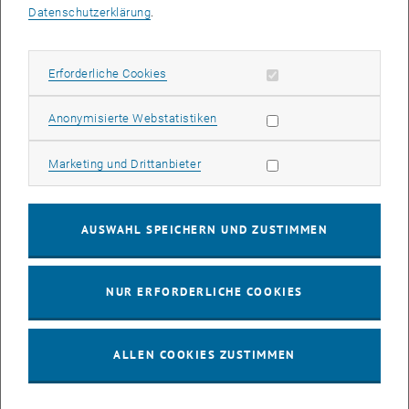
Im kommenden Sommersemester bietet TUForMath wieder zwölf
Datenschutzerklärung
.
Workshops an.
Vormittagsworkshops
: jeweils von Montag bis Freitag mit Start um
Erforderliche Cookies zulassen
Erforderliche Cookies
8:15 Uhr und um 10:45 Uhr (4.-13. Schulstufe)
Nachmittagsworkshops
: jeweils Montag bis Donnerstag von 13:00
Statistik Cookies zulassen
Anonymisierte Webstatistiken
– 14:30 Uhr (ab der 8. Schulstufe)
Die
Mathematischen Kunstgespräche
finden in diesem Semester zu
Marketing Cookies zulassen
Marketing und Drittanbieter
diesen beiden Ausstellungen statt :
„
Lebt und arbeitet in Wien.
Contemporary Art from Vienna
“ bis
Oktober 2026
AUSWAHL SPEICHERN UND ZUSTIMMEN
„
Magali Reus
“ von Dezember 2026 bis Jänner 2027
Um besonders auch
Mädchen und junge Frauen
für Mathematik und
MINT Fächer zu begeistern, haben wir für Schülerinnen unabhängig
NUR ERFORDERLICHE COOKIES
von ihren Schulklassen ein zusätzliches Angebot an ausgewählten
Tagen jeweils ab 15 Uhr:
ALLEN COOKIES ZUSTIMMEN
Sie treffen bei einem „Meet & Greet“ eine Mathematik-Professorin
der TU Wien, erleben zusammen mit anderen Mädchen einen
spannenden TUForMath-Workshop und lernen den Campus der TU