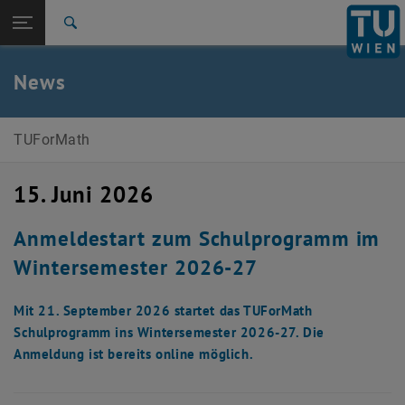
Studium
Seitennavigation öffnen
TU Login
Forschung
Suche
Presseartikel
International
Quicklinks
News
Quicklinks-Menü umschalten
Karriere
Zur 1. Menü Ebene
TUForMath
TUForMath
Zurück zur letzten Ebene:
TUForMath
Zurück: Subseiten von TUForMath auflisten
15. Juni 2026
News
Presseartikel
Anmeldestart zum Schulprogramm im
Wintersemester 2026-27
Mit 21. September 2026 startet das TUForMath
Schulprogramm ins Wintersemester 2026-27. Die
Anmeldung ist bereits online möglich.