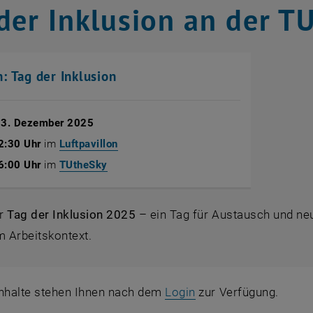
der Inklusion an der T
: Tag der Inklusion
 3. Dezember 2025
, öffnet eine externe URL in einem neue
2:30 Uhr
im
Luftpavillon
, öffnet eine externe URL in einem neuen 
6:00 Uhr
im
TUtheSky
er
Tag der Inklusion
2025
– ein Tag für Austausch und n
m Arbeitskontext.
is
Inhalte stehen Ihnen nach dem
Login
zur Verfügung.