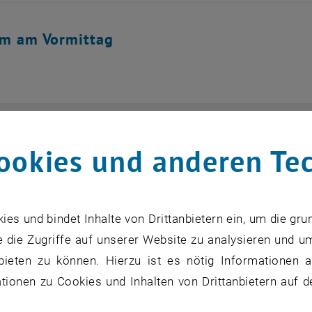
m am Vormittag
0:00 Uhr
Ankommen & Netzwerken im Luftpavillon
ookies und anderen Te
0:30 Uhr
Offizielle Begrüßung und Eröffnung durch
Dr.in iur.
Jasmin Gründling-Riener
s und bindet Inhalte von Drittanbietern ein, um die gru
 die Zugriffe auf unserer Website zu analysieren und u
bieten zu können. Hierzu ist es nötig Informationen an
a
1:30 Uhr
Keynote:
Behindertenanwältin Mag.
Chri
ionen zu Cookies und Inhalten von Drittanbietern auf d
Gleichbehandlungsfragen für Menschen m
Behinderung im Arbeitsumfeld
+ Q&A