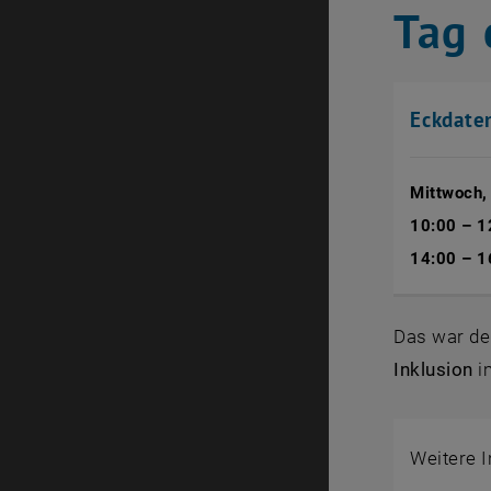
Tag 
Eckdaten
Mittwoch,
10:00 – 1
14:00 – 1
Das war d
Inklusion
i
Hinwe
Weitere 