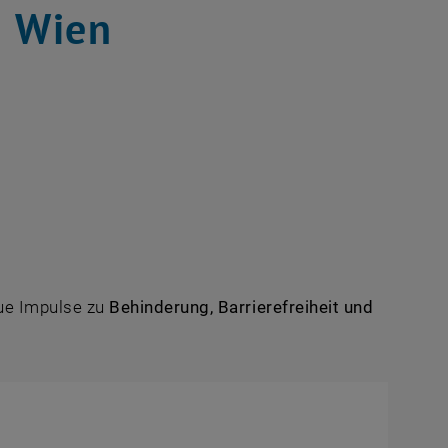
U Wien
n Fenster
Fenster
eue Impulse zu
Behinderung, Barrierefreiheit und