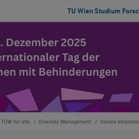
TU Wien
Studium
Fors
TUW für alle
/
Diversity Management
/
Unsere Veransta