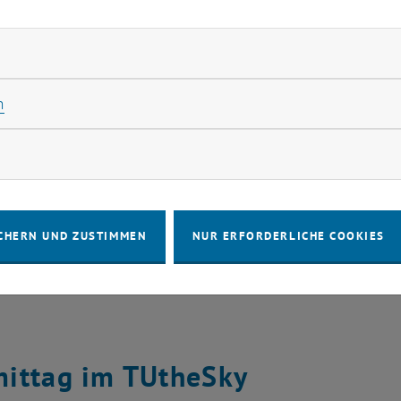
rliche Cookies zulassen
2:00 Uhr
Impulsvortrag:
Nico Langmann
(
Rollstuhl
Statistik Cookies zulassen
n
2:30 Uhr
Gespräch mit Behindertenvertrauensper
rketing Cookies zulassen
Nicole Kretschy
CHERN UND ZUSTIMMEN
NUR ERFORDERLICHE COOKIES
3:30 Uhr
PAUSE &
NETWORKING
ittag im TUtheSky