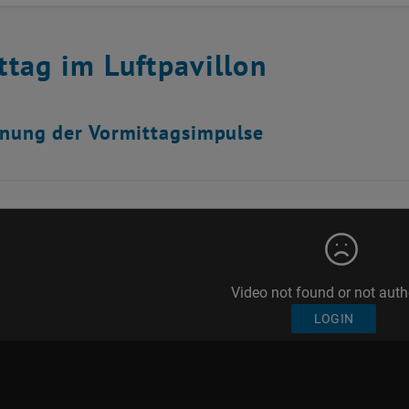
ttag im Luftpavillon
nung der Vormittagsimpulse