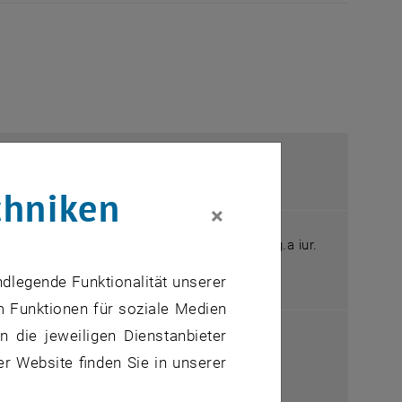
chniken
×
 Vizerektorinnen Mag.a iur.
Ute Koch
und Mag.a iur.
ndlegende Funktionalität unserer
m Funktionen für soziale Medien
 die jeweiligen Dienstanbieter
stine Steger
(
Anwaltschaft für
er Website finden Sie in unserer
it Behinderungen Österreich)