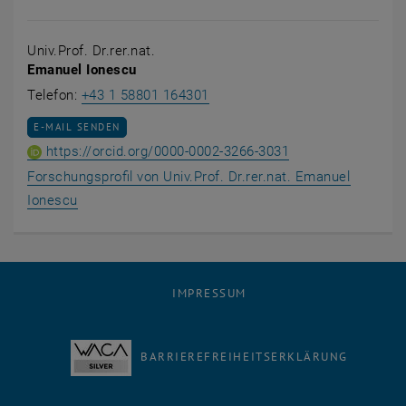
Univ.Prof. Dr.rer.nat.
Emanuel Ionescu
Emanuel Ionescu anrufen
Telefon:
+43 1 58801 164301
E-MAIL AN EMANUEL IONESCU SENDEN
E-MAIL SENDEN
ORCID iD von Univ.
, öffnet eine exte
https://orcid.org/0000-0002-3266-3031
Forschungsprofil von Univ.Prof. Dr.rer.nat. Emanuel
, öffnet eine externe URL in einem neuen Fenster
Ionescu
IMPRESSUM
BARRIEREFREIHEITSERKLÄRUNG