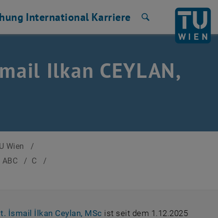
chung
International
Karriere
Suche
Ismail Ilkan CEYLAN,
TU Wien
/
h ABC
/
C
/
, öffnet eine externe URL in e
t. İsmail İlkan Ceylan, MSc
ist seit dem 1.12.2025