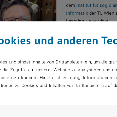
dem
Institut für Logic 
, öffnet eine 
Informatik
der TU Wien 
Learning
zugeordnet.
Lebenslauf:
İsmail İlka
ookies und anderen Te
Bachelorstudium im Ber
Technical University
in A
Masterstudium der Infor
s und bindet Inhalte von Drittanbietern ein, um die gru
dort mit einer Dissertat
 die Zugriffe auf unserer Website zu analysieren und u
Data and Knowledge Bas
bieten zu können. Hierzu ist es nötig Informationen an
2018 sowohl mit dem
E.
ionen zu Cookies und Inhalten von Drittanbietern auf d
Logic, Language and Inf
© Ismail Ilkan Ceylan / CAIML
Fakultät für Informatik
nszeit absolvierte er Forschungsaufenthalte an der
Unive
, Los Angeles (UCLA)
, wo er mit der Forschungsgruppe v
rliche Cookies zulassen