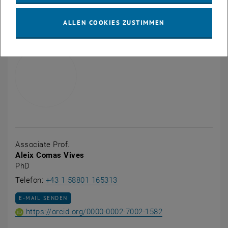
, öffnet eine externe URL in einem neuen Fenster
im
ReposiTUm
.
ALLEN COOKIES ZUSTIMMEN
Associate Prof.
Aleix Comas Vives
PhD
Aleix Comas Vives anrufen
Telefon:
+43 1 58801 165313
E-MAIL AN ALEIX COMAS VIVES SENDEN
E-MAIL SENDEN
ORCID iD von Asso
, öffnet eine exte
https://orcid.org/0000-0002-7002-1582