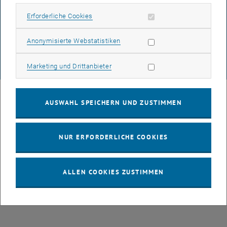
DATENSCHUTZERKLÄRUNG (PDF)
Erforderliche Cookies zulassen
Erforderliche Cookies
COOKIEEINSTELLUNGEN
Statistik Cookies zulassen
Anonymisierte Webstatistiken
Marketing Cookies zulassen
Marketing und Drittanbieter
© TU Wien
# 137108
AUSWAHL SPEICHERN UND ZUSTIMMEN
NUR ERFORDERLICHE COOKIES
ALLEN COOKIES ZUSTIMMEN