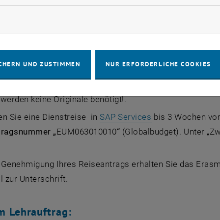
d kontaktieren Sie gegebenenfalls die angeführten Kont
rketing Cookies zulassen
h kein Vertrag mit der entsprechenden Zieluniversität best
ffice.
ren Sie Inhalt und Zeitpunkt ihrer Lehrveranstaltung mit 
CHERN UND ZUSTIMMEN
NUR ERFORDERLICHE COOKIES
 im Formular "Mobility Agreement - Teaching" ein Lehrp
Lehrer, Gastuniversität, TUW) unterzeichnen und leiten Sie 
werden keine Originale benötigt!.
n Sie eine Dienstreise in
SAP Services
bis 3 Wochen vor 
tragsnummer „
EUM063010010
“
(Globalbudget). Unter „Zw
 Genehmigung Ihres Reiseantrags erhalten Sie das Eras
l zur Unterschrift.
m Lehrauftrag: