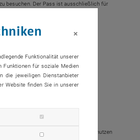
u besuchen. Der Pass ist ausschließlich für
ohnsitz in einem europäischen Land.
chniken
×
ndlegende Funktionalität unserer
m Funktionen für soziale Medien
 die jeweiligen Dienstanbieter
er Website finden Sie in unserer
ionen
in Ihrer Fakultät, die Sie eventuell nutzen