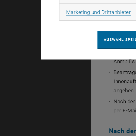
können un
Ma
Marketing und Drittanbieter
Falls noc
Mobility O
Koordinie
AUSWAHL SPEI
Legen Sie
Stellen (
Anm.: Es 
Beantrage
Innenauf
angeben.
Nach der
per E-Mai
Nach de