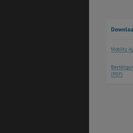
Downloa
Mobility A
Bestätigun
, öff
(PDF)