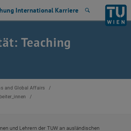
chung
International
Karriere
Suche
ät: Teaching
ns and Global Affairs
/
rbeiter_innen
/
nnen und Lehrern der TUW an ausländischen