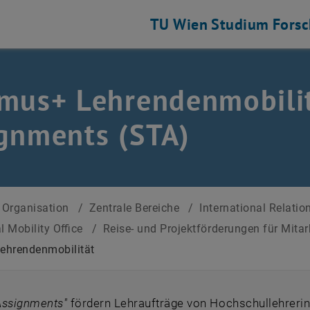
TU Wien
Studium
Fors
mus+ Lehrendenmobilit
nen auflisten
gnments (STA)
Organisation
/
Zentrale Bereiche
/
International Relatio
l Mobility Office
/
Reise- und Projektförderungen für Mita
ehrendenmobilität
Assignments"
fördern Lehraufträge von Hochschullehreri