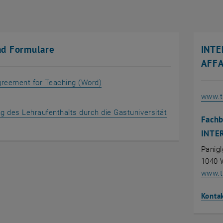
d Formulare
INTE
AFFA
, öffnet in einem neuen Fenster
greement for Teaching (Word)
www.tu
g des Lehraufenthalts durch die Gastuniversität
Fachb
net in einem neuen Fenster
INTE
Panigl
1040 
www.tu
Konta