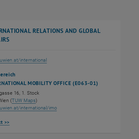
RNATIONAL RELATIONS AND GLOBAL
IRS
wien.at/international
ereich
RNATIONAL MOBILITY OFFICE (E063-01)
gasse 16, 1. Stock
, öffnet eine externe URL in einem neuen Fenst
Wien (
TUW Maps
)
, öffnet eine externe URL in einem ne
wien.at/international/imo
kt >>