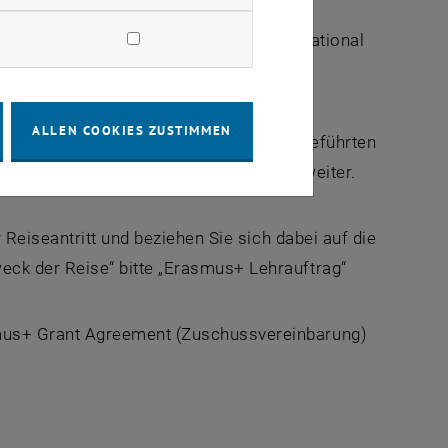
aktpersonen.
eht, wenden Sie sich bitte an das International
Ihrem Partner im Ausland.
ALLEN COOKIES ZUSTIMMEN
rogramm fest, lassen Sie es von den angeführten
es an das International Mobility Office weiter.
Reiseantritt und beziehen Sie sich dabei auf die
eck der Reise“ bitte „Erasmus+ Lehrauftrag“
mus+ Grant Agreement (Zuschussvereinbarung)