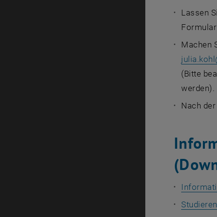
Lassen Si
Formular 
Machen S
julia.kohl
(Bitte be
werden).
Nach der 
Infor
(Down
Informat
Studieren