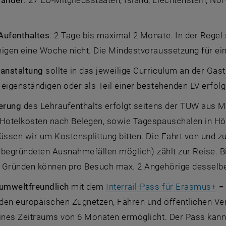
änder
: 27 EU-Mitgliedsstaaten, Island, Liechtenstein, 
Aufenthaltes
: 2 Tage bis maximal 2 Monate. In der Regel 
igen eine Woche nicht. Die Mindestvoraussetzung für eine
ranstaltung
sollte in das jeweilige Curriculum an der Gastu
eigenständigen oder als Teil einer bestehenden LV erfolg
ierung
des Lehraufenthalts erfolgt seitens der TUW aus 
 Hotelkosten nach Belegen, sowie Tagespauschalen in Hö
üssen wir um Kostensplittung bitten. Die Fahrt von und z
n begründeten Ausnahmefällen möglich) zählt zur Reise. Bi
 Gründen können pro Besuch max. 2 Angehörige desselben
, 
 umweltfreundlich
mit dem
Interrail-Pass für Erasmus+
= 
den europäischen Zugnetzen, Fähren und öffentlichen Ver
eines Zeitraums von 6 Monaten ermöglicht. Der Pass kann