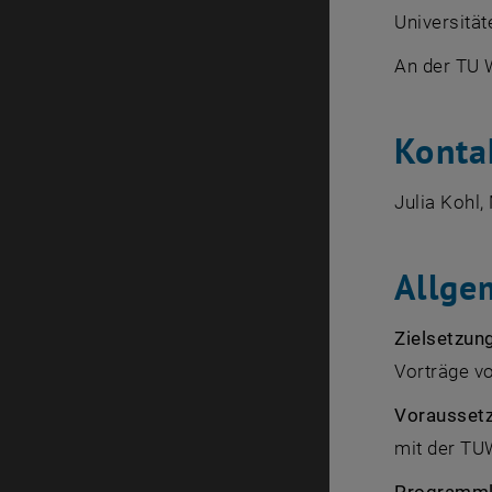
Universitä
An der TU 
Kontak
Julia Kohl,
Allge
Zielsetzun
Vorträge v
Vorausset
mit der TU