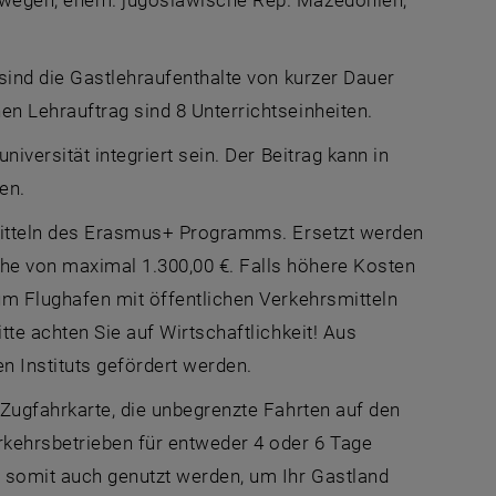
Norwegen, ehem. jugoslawische Rep. Mazedonien,
sind die Gastlehraufenthalte von kurzer Dauer
n Lehrauftrag sind 8 Unterrichtseinheiten.
niversität integriert sein. Der Beitrag kann in
en.
Mitteln des Erasmus+ Programms. Ersetzt werden
he von maximal 1.300,00 €. Falls höhere Kosten
um Flughafen mit öffentlichen Verkehrsmitteln
tte achten Sie auf Wirtschaftlichkeit! Aus
 Instituts gefördert werden.
öffnet eine externe URL in einem neuen Fenster
Zugfahrkarte, die unbegrenzte Fahrten auf den
kehrsbetrieben für entweder 4 oder 6 Tage
 somit auch genutzt werden, um Ihr Gastland