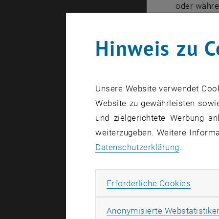
oder währe
Erasmus+ T
Hinweis zu C
TU Wien - 
Erasmus
PIC-Code 
Unsere Website verwendet Cookie
Website zu gewährleisten sowie
OID (Orga
und zielgerichtete Werbung an
weiterzugeben. Weitere Informat
Organ
Datenschutzerklärung
.
Vor d
Erforde
Erforderliche Cookies
Informier
Anonymisierte Webstatistike