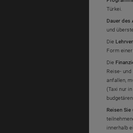
Programml
Türkei.
Dauer des 
und überste
Die
Lehrve
Form einer 
Die
Finanz
Reise- und
anfallen, m
(Taxi nur i
budgetären
Reisen Sie
teilnehmen
innerhalb 