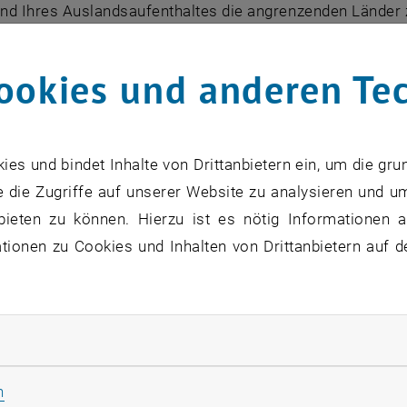
nd Ihres Auslandsaufenthaltes die angrenzenden Länder z
eilnehmende, Studierende und Personal erhältlich mit W
ookies und anderen Te
Grunddaten für Projektanträge:
+ Code: A WIEN02
(Participant Identification Code): 999979888
s und bindet Inhalte von Drittanbietern ein, um die gru
 die Zugriffe auf unserer Website zu analysieren und u
nisation Identification): E10209415
bieten zu können. Hierzu ist es nötig Informationen an
ionen zu Cookies und Inhalten von Drittanbietern auf d
isation und Durchführung:
em Lehrauftrag:
rliche Cookies zulassen
en Sie sich über bereits bestehende
Erasmus+ Kooperat
Statistik Cookies zulassen
n