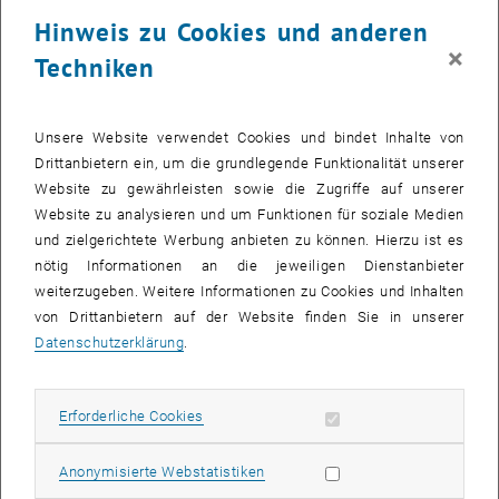
Hinweis zu Cookies und anderen
„Gleichstellungspolitik ist Gleichmacherei!"
×
Techniken
„Durch Quoten werden schlecht qualifizierte Frauen
gefördert und gut qualifizierte Männer ausgeschlossen.“
Unsere Website verwendet Cookies und bindet Inhalte von
Drittanbietern ein, um die grundlegende Funktionalität unserer
„Frauen wollen nur Teilzeit arbeiten, was auch die
Website zu gewährleisten sowie die Zugriffe auf unserer
geringere Bezahlung nach sich zieht. Die Frauen werden
Website zu analysieren und um Funktionen für soziale Medien
nicht dazu gezwungen, das basiert auf Freiwilligkeit.“
und zielgerichtete Werbung anbieten zu können. Hierzu ist es
nötig Informationen an die jeweiligen Dienstanbieter
„Die feminisierte Schule benachteiligt Buben.“
weiterzugeben. Weitere Informationen zu Cookies und Inhalten
von Drittanbietern auf der Website finden Sie in unserer
„Wenn Frauen weniger als Männer verdienen oder weniger
Datenschutzerklärung
.
hoch aufsteigen, ist dies größtenteils eine Folge
eigenständiger Entscheidungen der betroffenen Frauen
Erforderliche Cookies zulassen
Erforderliche Cookies
selbst und keine Folge von Diskriminierung.“
Statistik Cookies zulassen
Anonymisierte Webstatistiken
„Frauen (Männer/Jungen/Mädchen…) sind von Natur aus