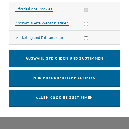
Erforderliche Cookies zulassen
Erforderliche Cookies
IMPRESSUM
Statistik Cookies zulassen
Anonymisierte Webstatistiken
Marketing Cookies zulassen
Marketing und Drittanbieter
BARRIEREFREIHEITSERKLÄRUNG
AUSWAHL SPEICHERN UND ZUSTIMMEN
DATENSCHUTZERKLÄRUNG (PDF)
NUR ERFORDERLICHE COOKIES
COOKIEEINSTELLUNGEN
ALLEN COOKIES ZUSTIMMEN
© TU Wien
# 123805