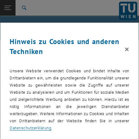
Studium
Seitennavigation öffnen
TU Login
Forschung
Suche
International
Quicklinks
QuickAid - TU Wien
Quicklinks-Menü umschalten
Karriere
Hinweis zu Cookies und anderen
Zur 1. Menü Ebene
TU Wien
×
Techniken
Zurück zur letzten Ebene:
Gebäude und Technik
Zurück: Subseiten von Gebäude und Technik auflisten
Alle wichtigen Informationen und Kontakte auf einen
Blick:
QuickAid
Unsere Website verwendet Cookies und bindet Inhalte von
Drittanbietern ein, um die grundlegende Funktionalität unserer
Notfälle
Website zu gewährleisten sowie die Zugriffe auf unserer
Website zu analysieren und um Funktionen für soziale Medien
und zielgerichtete Werbung anbieten zu können. Hierzu ist es
Hörsaal- & Eventtechnik
nötig Informationen an die jeweiligen Dienstanbieter
weiterzugeben. Weitere Informationen zu Cookies und Inhalten
Technische Gebrechen & Facility Services Anfragen
von Drittanbietern auf der Website finden Sie in unserer
Datenschutzerklärung
.
Unfallmeldungen