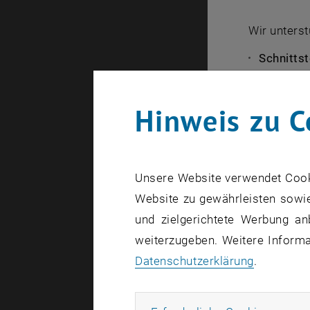
Wir unterst
Schnittst
Senatsvo
Senatsko
Hinweis zu C
Zentrum f
Studienk
Unterstü
Unsere Website verwendet Cookie
Universit
Website zu gewährleisten sowie
Studienr
und zielgerichtete Werbung an
Leitfäden
weiterzugeben. Weitere Informat
Begleitu
Datenschutzerklärung
.