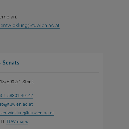
erne an:
-entwicklung
@
tuwien.ac.at
s Senats
 13/E902/1 Stock
n
3 1 58801 40142
ro@tuwien.ac.at
-entwicklung
@
tuwien.ac.at
, öffnet eine externe URL in einem neuen Fenster
111
TUW maps