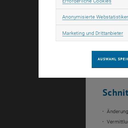
Erforde
Erforderliche Cookies
Leitf
Anonymisierte Webstatistike
Unterstütz
Ma
Marketing und Drittanbieter
Erstellun
Wartung
AUSWAHL SPEI
Weiterent
Qualität
Schni
Änderung
Vermittlu