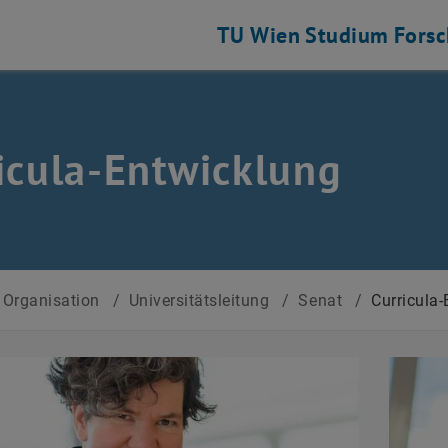
TU Wien
Studium
Fors
icula-Entwicklung
Organisation
/
Universitätsleitung
/
Senat
/
Curricula