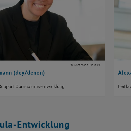
© Matthias Heisler
mann (dey/denen)
Alexa
Support Curriculumsentwicklung
Leitfä
cula-Entwicklung