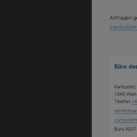
Anfragen g
curriculum
Büro de
Karlsplatz
1040 Wie
Telefon
+4
senatsbue
curriculum
Büro AD0