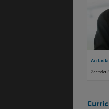
An Lieb
Zentraler 
Curri