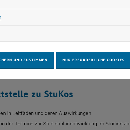
rliche Cookies zulassen
äden & Curricula
Statistik Cookies zulassen
n
ung bei
rketing Cookies zulassen
g
CHERN UND ZUSTIMMEN
NUR ERFORDERLICHE COOKIES
wicklung (z.B. Integration von rechtlichen & didaktische
ssicherung
ttstelle zu StuKos
en in Leitfäden und deren Auswirkungen
ng der Termine zur Studienplanentwicklung im Studienjah