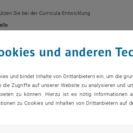
ützen Sie bei der Curricula-Entwicklung
elle
rsitzteam (Senatsbüro und Senatsvorsitz)
mmission Curricula (SKC)
ookies und anderen Te
ür strategische Lehrentwicklung (ZeSL)
ommissionen (StuKos)
tzung bei der Umsetzung rechtlicher Bestimmungen in de
s und bindet Inhalte von Drittanbietern ein, um die gru
ätsgesetz
 die Zugriffe auf unserer Website zu analysieren und u
echtliche Bestimmungen der Satzung der TU Wien
bieten zu können. Hierzu ist es nötig Informationen an
ionen zu Cookies und Inhalten von Drittanbietern auf d
ng der Einführung von CAT - Curriculumsadministrations