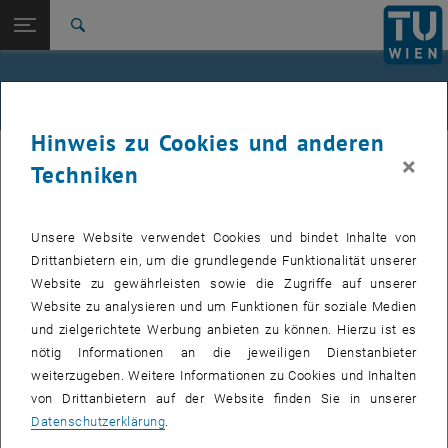
Studium
Seitennavigation öffnen
EN
TU Login
Forschung
Suche
International
Quicklinks
Anreise mit dem Auto
Quicklinks-Menü umschalten
Karriere
Hinweis zu Cookies und anderen
Zur 1. Menü Ebene
TU Wien
×
Falls Sie auf das Auto angewiesen sind, navigieren Sie zu den
Techniken
Zurück zur letzten Ebene:
TU Wien
Zurück: Subseiten von TU Wien auflisten
Adressen der Campus-Standorte.
Anreise mit dem Auto
Campus Karlsplatz
, Karlsplatz 13, 1040 Wien
Unsere Website verwendet Cookies und bindet Inhalte von
Campus Freihaus
, Wiedner Hauptstraße 8-10, 1040 Wien
Drittanbietern ein, um die grundlegende Funktionalität unserer
Campus Gußhaus
, Gußhausstraße 25-27, Favoritenstraße 9, 1040
Website zu gewährleisten sowie die Zugriffe auf unserer
Wien
Website zu analysieren und um Funktionen für soziale Medien
Campus Getreidemarkt
, Getreidemarkt 9, 1060 Wien
und zielgerichtete Werbung anbieten zu können. Hierzu ist es
Atominstitut
, Stadionallee 2, 1020 Wien
nötig Informationen an die jeweiligen Dienstanbieter
weiterzugeben. Weitere Informationen zu Cookies und Inhalten
Science Center
, Arsenal, 1030 Wien
von Drittanbietern auf der Website finden Sie in unserer
Pilotfabrik
, Seestaftstraße 27, 1220 Wien
Datenschutzerklärung
.
Bitte beachten Sie, dass in ganz Wien bis 22.00 Uhr kostenpflichtige