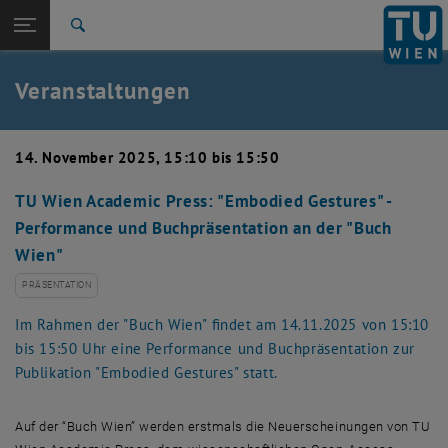
Studium
Seitennavigation öffnen
EN
TU Login
Forschung
Suche
Event eintragen
Eventmanagement
International
Quicklinks
Veranstaltungen
Quicklinks-Menü umschalten
Karriere
Zur 1. Menü Ebene
TU Wien
14. November 2025, 15:10 bis 15:50
Zurück zur letzten Ebene:
Aktuelles
Zurück: Subseiten von Aktuelles auflisten
TU Wien Academic Press: "Embodied Gestures" -
Veranstaltungskalender
Performance und Buchpräsentation an der "Buch
Event eintragen
Eventmanagement
Wien"
PRÄSENTATION
Im Rahmen der "Buch Wien" findet am 14.11.2025 von 15:10
bis 15:50 Uhr eine Performance und Buchpräsentation zur
Publikation "Embodied Gestures" statt.
Auf der “Buch Wien” werden erstmals die Neuerscheinungen von TU