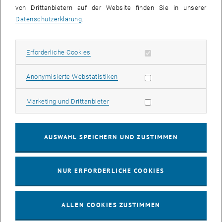
, öffnet eine externe URL in einem neuen Fe
Tickets für die “Buch Wien”
von Drittanbietern auf der Website finden Sie in unserer
Datenschutzerklärung
.
KALENDEREINTRAG
Erforderliche Cookies zulassen
Erforderliche Cookies
Veranstaltung Details
Statistik Cookies zulassen
Anonymisierte Webstatistiken
Veranstaltungsort
Messe Wien
Marketing Cookies zulassen
Marketing und Drittanbieter
1020 Wien
Trabrennstraße, Die Presse Science Workshop Lounge,
Messe Wien, Halle D
AUSWAHL SPEICHERN UND ZUSTIMMEN
Veranstalter
TU Wien Academic Press
NUR ERFORDERLICHE COOKIES
academicpress@tuwien.ac.at
ALLEN COOKIES ZUSTIMMEN
Info-Link
https://www.buchwien.at/