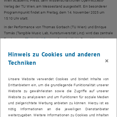
Wien
Academic Press
, dem wissenschaftlichen
Open-Access
-
Verlag der TU Wien, am Messestand ausgestellt. Ein besonderer
Programmpunkt findet am Freitag, dem 14. November 2025 um
15:10 Uhr statt.
In der
Performance
von Thomas Gorbach (TU Wien) und Enrique
Tomás (
Tangible Music Lab
, Kunstuniversität Linz) wird das zentrale
, öffnet eine externe URL in einem n
Ergebnis von “
Embodied Gestures
” verdeutlicht. Denn Hören ist
immer auch durch verkörperte kognitive Simulationen geprägt.
Hinweis zu Cookies und anderen
Im Anschluss an die
Performance
findet eine Buchpräsentation
×
statt. In der gleichnamigen Publikation sind die Ergebnisse des
Techniken
künstlerischen Forschungsprojekts der Herausgeber Enrique Tomás,
Thomas Gorbach, Hilda Tellio
ğ
lu und Martin Kaltenbrunner
dokumentiert.
Unsere Website verwendet Cookies und bindet Inhalte von
Drittanbietern ein, um die grundlegende Funktionalität unserer
“Embodied Gestures”
Performance und Buchpräsentation
Website zu gewährleisten sowie die Zugriffe auf unserer
Website zu analysieren und um Funktionen für soziale Medien
Ort:
Die Presse
Science Workshop Lounge
, Messe Wien, Halle D
und zielgerichtete Werbung anbieten zu können. Hierzu ist es
nötig Informationen an die jeweiligen Dienstanbieter
Zeit:
14. November 2025, 15:10–15:50 Uhr
weiterzugeben. Weitere Informationen zu Cookies und Inhalten