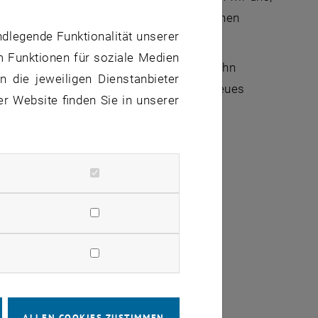
 die Künstliche Intelligenz mit uns machen
ndlegende Funktionalität unserer
m Funktionen für soziale Medien
) zeigt im Rahmen der
Vienna Art Week
zehn
 die jeweiligen Dienstanbieter
“Fernsehen III-12.” Dazu stellt er sein neues
er Website finden Sie in unserer
em neuen Fenster
ster
ALLEN COOKIES ZUSTIMMEN