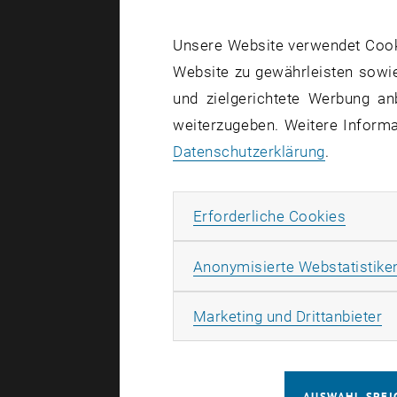
wenn wenig
Unsere Website verwendet Cookie
werden?
Website zu gewährleisten sowie
Olaf Osten 
und zielgerichtete Werbung an
ausgewählte
weiterzugeben. Weitere Informat
Künstlerbuc
Datenschutzerklärung
.
Vienna Art
Kunststadt
Erforde
Erforderliche Cookies
Website
vo
Anonymisierte Webstatistike
Ma
Marketing und Drittanbieter
Veranstal
Veranstal
AUSWAHL SPEI