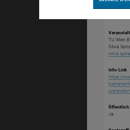
TU Wien Bi
1040 Wien
Resselgas
Veranstalt
TU Wien Bi
Silvia Spit
silvia.spi
Info-Link
https://w
kuenstlerf
und-podiu
Öffentlich
Ja