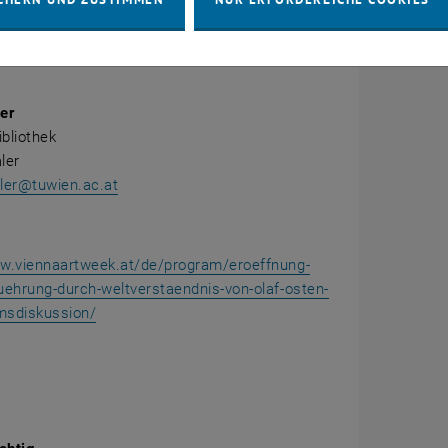
bliothek
se 4
er
bliothek
aler
taler@tuwien.ac.at
ww.viennaartweek.at/de/program/eroeffnung-
uehrung-durch-weltverstaendnis-von-olaf-osten-
msdiskussion/