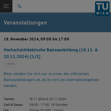
Studium
Seitennavigation öffnen
EN
TU Login
Forschung
Suche
Event eintragen
Eventmanagement
International
Quicklinks
Veranstaltungen
Quicklinks-Menü umschalten
Karriere
Zur 1. Menü Ebene
TU Wien
18. November 2024, 09:00 bis 17:00
Zurück zur letzten Ebene:
Aktuelles
Zurück: Subseiten von Aktuelles auflisten
Hochschuldidaktische Basisausbildung (18.11. &
Veranstaltungskalender
20.11.2024) [1/2]
Event eintragen
Eventmanagement
ANDERE
Bitte melden Sie sich nur zu einer der offerierten
Basisausbildungen an, da es sich um Alternativangebote
handelt.
Termin
: 18.11.2024 & 20.11.2024
Zeit & Dauer:
09:00 - 17:00; 16 Stunden
Ort:
Online (TUWEL, Zoom)