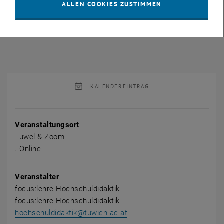
ALLEN COOKIES ZUSTIMMEN
Änderungen vorbehalten!
KALENDEREINTRAG
Veranstaltung Details
Veranstaltungsort
Tuwel & Zoom
. Online
Veranstalter
focus:lehre Hochschuldidaktik
focus:lehre Hochschuldidaktik
hochschuldidaktik@tuwien.ac.at