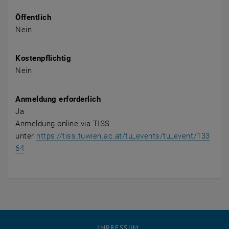
Öffentlich
Nein
Kostenpflichtig
Nein
Anmeldung erforderlich
Ja
Anmeldung online via TISS
unter
https://tiss.tuwien.ac.at/tu_events/tu_event/133
, öffnet eine externe URL in einem neuen Fenster
64
IMPRESSUM