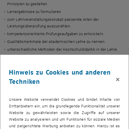
Prinzipien zu gestalten.
Lernergebnisse zu formulieren.
zum Lehrveranstaltungskonzept passende Arten der
Leistungsüberprüfung auszuwählen.
kompetenzorientierte Prüfungsaufgaben zu entwickeln.
Qualitätsmerkmale der akademischen Lehre zu nennen.
unterschiedliche Methoden der Hochschuldidaktik in der Lehre
anzuwenden.
ihre Rolle als Lehrperson für nachhaltige Lernprozesse kritisch zu
Hinweis zu Cookies und anderen
reflektieren.
×
Techniken
Inhalte:
Grundprinzipien des Lernens und Lehrens
Unsere Website verwendet Cookies und bindet Inhalte von
Formulierung von Lernergebnissen
Drittanbietern ein, um die grundlegende Funktionalität unserer
Constructive Alignment
Website zu gewährleisten sowie die Zugriffe auf unserer
Grundlegende Konzepte, Prozesse und Methoden der
Website zu analysieren und um Funktionen für soziale Medien
Hochschuldidaktik
und zielgerichtete Werbung anbieten zu können. Hierzu ist es