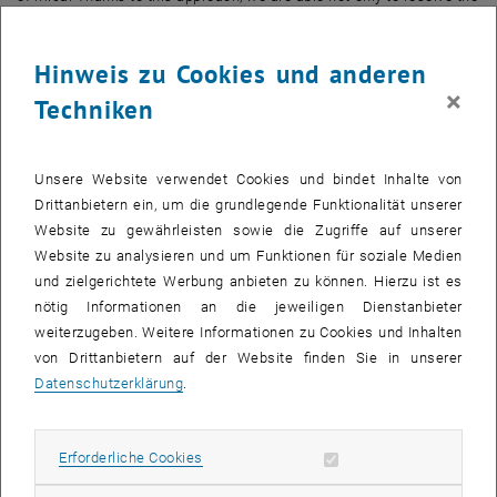
crystal structure of mica immersed in aqueous solution, but also to
transiently picture the population of adsorbed ions from the salt-rich
Hinweis zu Cookies und anderen
solutions at different concentrations. By using an automated
×
triangulation algorithm, the ion adsorption coverage as a function of
Techniken
concentration can be quantified in a first order approximation. This
methodology highlights the possibility to outline a certain
competitive behaviour of charged species at the surface.
Unsere Website verwendet Cookies und bindet Inhalte von
Understanding such competition as a function of type and
Drittanbietern ein, um die grundlegende Funktionalität unserer
concentration of ions allows us to unravel the interfacial
Website zu gewährleisten sowie die Zugriffe auf unserer
thermodynamics directly from AFM data, which has been so far
Website zu analysieren und um Funktionen für soziale Medien
mainly exclusive to MD simulations.
und zielgerichtete Werbung anbieten zu können. Hierzu ist es
nötig Informationen an die jeweiligen Dienstanbieter
weiterzugeben. Weitere Informationen zu Cookies und Inhalten
von Drittanbietern auf der Website finden Sie in unserer
KALENDEREINTRAG
Datenschutzerklärung
.
Veranstaltung Details
Veranstaltungsort
Erforderliche Cookies zulassen
Erforderliche Cookies
SEM.R. DB gelb 05 B