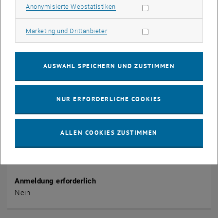
1040 Vienna
Statistik Cookies zulassen
Anonymisierte Webstatistiken
Wiedner Hauptstraße 8-10/E134
Marketing Cookies zulassen
Marketing und Drittanbieter
Veranstalter
IAP
Manuela Marik
AUSWAHL SPEICHERN UND ZUSTIMMEN
marik@iap.tuwien.ac.at
NUR ERFORDERLICHE COOKIES
Öffentlich
Ja
ALLEN COOKIES ZUSTIMMEN
Kostenpflichtig
Nein
Anmeldung erforderlich
Nein