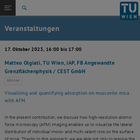
Studium
Seitennavigation öffnen
EN
TU Login
Forschung
Suche
Event eintragen
Eventmanagement
International
Quicklinks
Veranstaltungen
Quicklinks-Menü umschalten
Karriere
Zur 1. Menü Ebene
TU Wien
17. Oktober 2023, 16:00 bis 17:00
Zurück zur letzten Ebene:
Aktuelles
Zurück: Subseiten von Aktuelles auflisten
Matteo Olgiati, TU Wien, IAP, FB Angewandte
Veranstaltungskalender
Grenzflächenphysik / CEST GmbH
Event eintragen
Eventmanagement
SEMINAR
Visualising and quantifying adsorption on muscovite mica
with AFM
In the present contribution, we discuss how high-resolution atomic
force microscopy (AFM) imaging enables us to visualize the lateral
distribution of individual mono- and multi-valent ions on the surface
of mica. Thanks to this approach, we are able not only to resolve the