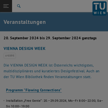
Studium
Seitennavigation öffnen
EN
TU Login
Forschung
Suche
Event eintragen
Eventmanagement
International
Quicklinks
Veranstaltungen
Quicklinks-Menü umschalten
Karriere
Zur 1. Menü Ebene
TU Wien
20. September 2024 bis 29. September 2024 ganztags
Zurück zur letzten Ebene:
Aktuelles
Zurück: Subseiten von Aktuelles auflisten
VIENNA DESIGN WEEK
Veranstaltungskalender
Event eintragen
ANDERE
Eventmanagement
Die VIENNA DESIGN WEEK ist Österreichs wichtigstes,
multidisziplinäres und kuratiertes Designfestival. Auch an
der TU Wien Bibliothek finden Veranstaltungen statt.
, öffnet eine externe URL 
Programm "Flowing Connections"
Installation
„Free Genie“:
20.–29.09.2024, Mo–Fr 8:00–22:00, Sa–
So 10:00–19:00