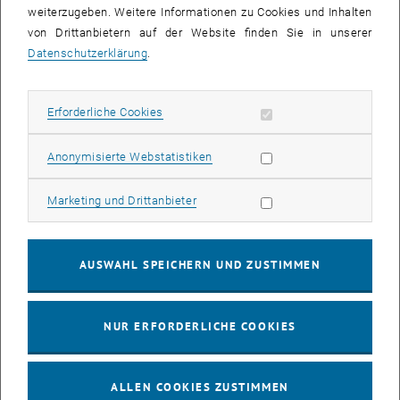
Designbüro Elisabeth Kopf.
weiterzugeben. Weitere Informationen zu Cookies und Inhalten
von Drittanbietern auf der Website finden Sie in unserer
17:00-19:00: Spielworkshop: Der Workshop bietet die Gelegenheit,
Datenschutzerklärung
.
auf spielerische Weise mehr über Wien, Wasser und den
Klimawandel im urbanen Raum zu erfahren.
19:00: Pause und Verkostung von Wasser und Wein mit Snacks
Erforderliche Cookies zulassen
Erforderliche Cookies
19:30-21:00: Präsentation der inhaltlichen Entwicklung des Spiels
SHARING WATER "Vienna Edition
"
Statistik Cookies zulassen
Anonymisierte Webstatistiken
Marketing Cookies zulassen
Marketing und Drittanbieter
KALENDEREINTRAG
AUSWAHL SPEICHERN UND ZUSTIMMEN
Veranstaltung Details
Veranstaltungsort
TU Wien Bibliothek, Data Visualisation Space
NUR ERFORDERLICHE COOKIES
1040 Wien
Resselgasse 4
ALLEN COOKIES ZUSTIMMEN