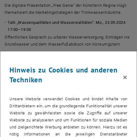
Die digitale Präsentation „
Free Genie
“ der Künstlerin Regina Hügli
thematisiert die Marketingstrategien der Trinkwasserindustrie.
Talk „Wasserqualitäten und Wasserrealitäten“: Mo., 23.09.2024
17:00–19:00
Öffentliches Gespräch zu urbaner Wasserversorgung, Einträgen ins
Grundwasser und dem Wasserfußabdruck von Konsumgütern
Diskutierende: Norbert Kreuzinger (TU Wien, Forschungsbereich
Wassergütewirtschaft), Norbert Klicha (Wiener Wasser), Ernst
Hinweis zu Cookies und anderen
Überreiter (BML), Christina Formanek (Umweltbundesamt,
×
angefragt), Regina Hügli (
One Body of Water
),
Techniken
Künstler_innenkollektiv
Narratives of Water
(MEX/KEN)
Im Anschluss Wasserverkostung mit künstlerischer Intervention
Unsere Website verwendet Cookies und bindet Inhalte von
"
FREE GENIE
" von Regina Hügli und informeller Ausklang mit Wein
Drittanbietern ein, um die grundlegende Funktionalität unserer
und Snacks
Website zu gewährleisten sowie die Zugriffe auf unserer
SHARING WATER, Vienna Edition
: Do., 26.09.2024 17:00–21:00
Website zu analysieren und um Funktionen für soziale Medien
Das Wissens- und Diskussionsspiel zu Wasser und Klimawandel im
und zielgerichtete Werbung anbieten zu können. Hierzu ist es
urbanen Raum wurde entwickelt von
One Body of Water
und
nötig Informationen an die jeweiligen Dienstanbieter