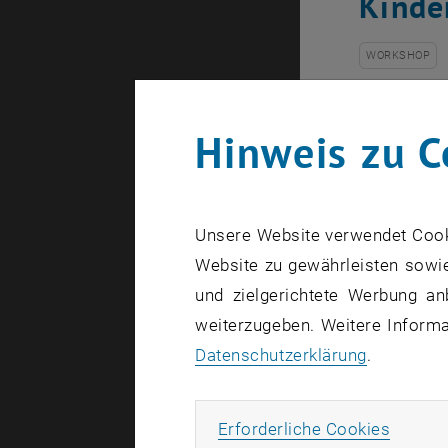
Kinde
WORKSHOP
Von Mik
Hinweis zu C
Der digital
Universität
Unsere Website verwendet Cookie
2
m
große 3D
Website zu gewährleisten sowie
und zielgerichtete Werbung an
weiterzugeben. Weitere Informat
Datenschutzerklärung
.
Veranstal
Veranstal
TU Wien Bi
Erforde
Erforderliche Cookies