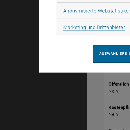
1040 Wien
Anonymisierte Webstatistike
Veranstalt
TU Wien Bi
Ma
Marketing und Drittanbieter
Christina 
christina.
AUSWAHL SPEI
Info-Link
https://w
event_id=
Öffentlich
Nein
Kostenpfli
Nein