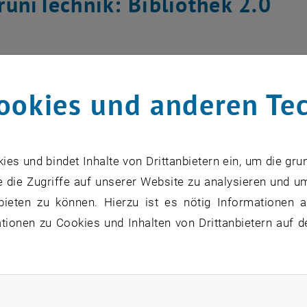
runiTechnik: Bibliothek 2.0
rofiche bis Virtual Reality
ookies und anderen Te
e Wandel macht auch vor einem Haus voller Bücher nicht H
! Finde heraus, welche verschiedenen technischen Geräte 
s und bindet Inhalte von Drittanbietern ein, um die gru
-Videowall hier zu suchen hat.
 die Zugriffe auf unserer Website zu analysieren und u
bieten zu können. Hierzu ist es nötig Informationen an
ionen zu Cookies und Inhalten von Drittanbietern auf d
KALENDEREINTRAG
tung Details
tungsort
bliothek
rliche Cookies zulassen