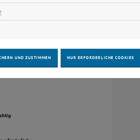
Statistik Cookies zulassen
n
er
bliothek |
rketing Cookies zulassen
Lendl
lendl@tuwien.ac.at
CHERN UND ZUSTIMMEN
NUR ERFORDERLICHE COOKIES
ww.kinderuni-anmeldung.at/event.php?
4893
chtig