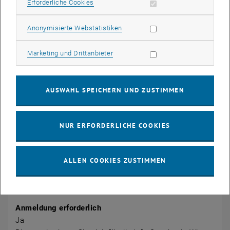
Erforderliche Cookies zulassen
Erforderliche Cookies
Veranstaltungsort
Virtual
Statistik Cookies zulassen
Anonymisierte Webstatistiken
Online Vienna
Marketing Cookies zulassen
Marketing und Drittanbieter
Veranstalter
TU Wien ACE
Dr. M. Han
AUSWAHL SPEICHERN UND ZUSTIMMEN
mba@tuwien.ac.at
NUR ERFORDERLICHE COOKIES
Öffentlich
Nein
ALLEN COOKIES ZUSTIMMEN
Kostenpflichtig
Nein
Anmeldung erforderlich
Ja