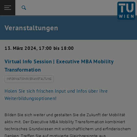
Studium
Seitennavigation öffnen
TU Login
Forschung
Suche
Event eintragen
Eventmanagement
International
Quicklinks
Veranstaltungen
Quicklinks-Menü umschalten
Karriere
Zur 1. Menü Ebene
TU Wien
13. März 2024, 17:00 bis 18:00
Zurück zur letzten Ebene:
Aktuelles
Zurück: Subseiten von Aktuelles auflisten
Virtual Info Session | Executive MBA Mobility
Veranstaltungskalender
Transformation
Event eintragen
Eventmanagement
INFORMATIONSVERANSTALTUNG
Holen Sie sich frischen Input und Infos über ihre
Weiterbildungsoptionen!
Bilden Sie sich weiter und gestalten Sie die Zukunft der Mobilität
aktiv mit. Der Executive MBA Mobility Transformation kombiniert
technisches Grundwissen mit wirtschaftlichem und erfinderischem
Denken. Treffen Sie auf motivierte Gleichgesinnte aus