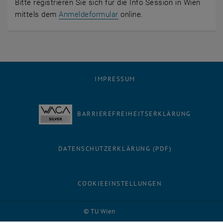
Bitte registrieren Sie sich für die Info Session in Wien
mittels dem
Anmeldeformular
online.
IMPRESSUM
BARRIEREFREIHEITSERKLÄRUNG
DATENSCHUTZERKLÄRUNG (PDF)
COOKIEEINSTELLUNGEN
Facebook
LinkedIn
YouTube
Instagram
Bluesky
© TU Wien
# 1500