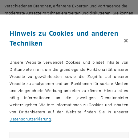
verschiedenen Branchen, erfahrene Experten und Vortragende die
modernste Ansätze mit Ihnen erarbeiten und diskutieren. Sie können
bequem online teilnehmen und Fragen stellen.
Die
Info Session
mit Lehrgangsleitung und Programm-Team der TU
Hinweis zu Cookies und anderen
Wien informiert über:
×
Techniken
Inhalt und Vorlesungen des Programms
Zeitrahmen und Termin
Unsere Website verwendet Cookies und bindet Inhalte von
Studienreisen und Unterrichtsformen
Drittanbietern ein, um die grundlegende Funktionalität unserer
Stipendien und Teilnahmegebühren
Website zu gewährleisten sowie die Zugriffe auf unserer
Bitte registrieren Sie sich für die Info Session in Wien mittels
Website zu analysieren und um Funktionen für soziale Medien
dem
Anmeldeformular
online.
und zielgerichtete Werbung anbieten zu können. Hierzu ist es
Danach bekommen Sie genaue Details zugesendet.
nötig Informationen an die jeweiligen Dienstanbieter
weiterzugeben. Weitere Informationen zu Cookies und Inhalten
von Drittanbietern auf der Website finden Sie in unserer
KALENDEREINTRAG
Datenschutzerklärung
.
Veranstaltung Details