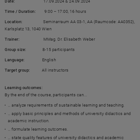
Date:
17.09.2024 & 24.09.2024
Time / Duration:
9:00 – 17:00, 16 hours
Location:
Seminarraum AA 03-1, AA (Raumcode: AA0352),
Karlsplatz 13, 1040 Wien
Trainer:
MMag. Dr. Elisabeth Weber
Group size:
8-15 participants
Language:
English
Target group:
All instructors
Learning outcomes:
By the end of the course, participants can...
… analyze requirements of sustainable learning and teaching.
… apply basic principles and methods of university didactics and
academic instruction.
… formulate learning outcomes.
… state quality features of university didactics and academic