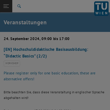
Studium
Seitennavigation öffnen
EN
TU Login
Forschung
Suche
Event eintragen
Eventmanagement
International
Quicklinks
Veranstaltungen
Quicklinks-Menü umschalten
Karriere
Zur 1. Menü Ebene
TU Wien
24. September 2024, 09:00 bis 17:00
Zurück zur letzten Ebene:
Aktuelles
Zurück: Subseiten von Aktuelles auflisten
[EN] Hochschuldidaktische Basisausbildung:
Veranstaltungskalender
“Didactic Basics” (2/2)
Event eintragen
Eventmanagement
WORKSHOP
Please register only for one basic education, these are
alternative offers!
Bitte beachten Sie, dass diese Veranstaltung in englischer Sprache
abgehalten wird!