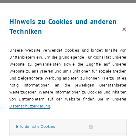
instruction.
… develop an awareness of the importance of teacher
Hinweis zu Cookies und anderen
professionalization.
×
… critically evaluate and reflect their important role as instructors
Techniken
for sustainable learning processes in students.
… gain support and inspiration from a collaborative network of
practitioners through new and stronger professional relationships.
Unsere Website verwendet Cookies und bindet Inhalte von
Drittanbietern ein, um die grundlegende Funktionalität unserer
Content:
Website zu gewährleisten sowie die Zugriffe auf unserer
Basic principles of learning and teaching
Website zu analysieren und um Funktionen für soziale Medien
Fundamental concepts, processes and methods of university
und zielgerichtete Werbung anbieten zu können. Hierzu ist es
didactics and academic instruction
nötig Informationen an die jeweiligen Dienstanbieter
Formulation of learning outcomes
weiterzugeben. Weitere Informationen zu Cookies und Inhalten
von Drittanbietern auf der Website finden Sie in unserer
Quality features of university didactics and academic instruction
Datenschutzerklärung
.
Awareness raising as reflective professionals
Individual professional support and professional exchange
Methods:
Erforderliche Cookies zulassen
Erforderliche Cookies
We work in various interactive settings using a variety of teaching