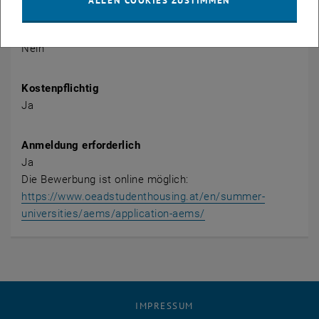
ALLEN COOKIES ZUSTIMMEN
Öffentlich
Nein
Kostenpflichtig
Ja
Anmeldung erforderlich
Ja
Die Bewerbung ist online möglich:
https://www.oeadstudenthousing.at/en/summer-
, öffnet eine externe 
universities/aems/application-aems/
IMPRESSUM