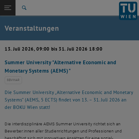
Studium
Seitennavigation öffnen
TU Login
Forschung
Suche
Event eintragen
Eventmanagement
International
Quicklinks
Veranstaltungen
Quicklinks-Menü umschalten
Karriere
Zur 1. Menü Ebene
TU Wien
13. Juli 2026, 09:00 bis 31. Juli 2026 18:00
Zurück zur letzten Ebene:
Aktuelles
Zurück: Subseiten von Aktuelles auflisten
Summer University "Alternative Economic and
Veranstaltungskalender
Monetary Systems (AEMS)"
Event eintragen
Eventmanagement
SEMINAR
Die Summer University „Alternative Economic and Monetary
Systems" (AEMS, 5 ECTS) findet von 13. – 31. Juli 2026 an
der BOKU Wien statt!
Die interdisziplinäre AEMS Summer University richtet sich an
Bewerber:innen aller Studienrichtungen und Professionen und
beschäftigt sich mit innovativen Ansätzen für eine sozial-