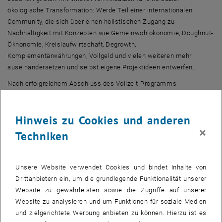
ökologische Transformation: Werde Teil einer internationalen
Community, die sich über einen holistischen Zugang zu
Nachhaltigkeit mit Konzepten wie Gemeinwohlökonomie, Doughnut-
Öknonomie, Kreislaufwirtschaft, Degrowth,
Komplementärwährungen, Vollgeld und vielen weiteren mehr
auseinandersetzen und selbst eigene Projektideen entwerfen.
Nach erfolgreichem Abschluss des Vollzeit-Programms
(Anwesenheit erforderlich!) erhalten die Studierenden einen
Nachweis über 5 ECTS der BOKU Wien.
Hinweis zu Cookies und anderen
Die Bewerbung ist online möglich!
×
Techniken
Bewerbungsfristen
Early Bird: 8. März 2026
Unsere Website verwendet Cookies und bindet Inhalte von
Drittanbietern ein, um die grundlegende Funktionalität unserer
Bewerbungsfrist für Stipendien: 30. April 2026
Website zu gewährleisten sowie die Zugriffe auf unserer
Generelle Bewerbungsfrist: 15. Juni 2026
Website zu analysieren und um Funktionen für soziale Medien
und zielgerichtete Werbung anbieten zu können. Hierzu ist es