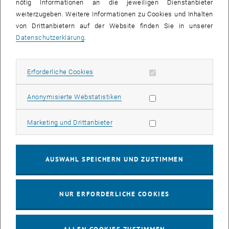
nötig Informationen an die jeweiligen Dienstanbieter
weiterzugeben. Weitere Informationen zu Cookies und Inhalten
KALENDEREINTRAG
von Drittanbietern auf der Website finden Sie in unserer
Datenschutzerklärung
.
Veranstaltung Details
Veranstaltungsort
BOKU Wien
Erforderliche Cookies zulassen
Erforderliche Cookies
1180 Wien
Peter-Jordan-Straße 82
Statistik Cookies zulassen
Anonymisierte Webstatistiken
Veranstalter
Marketing Cookies zulassen
Marketing und Drittanbieter
OeAD student housing, BOKU, Economy for the
Common Good
Petra Isepp
AUSWAHL SPEICHERN UND ZUSTIMMEN
aems@oead.at
NUR ERFORDERLICHE COOKIES
Info-Link
https://www.oeadstudenthousing.at/en/summer-
universities/aems/