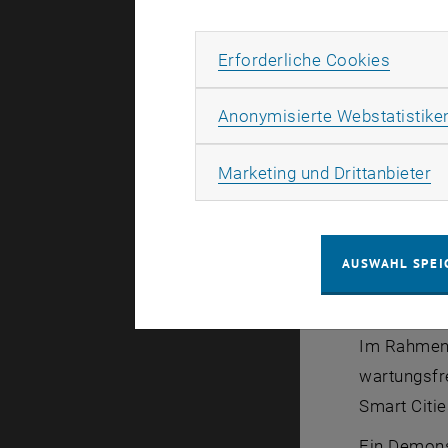
batterielos
Erforde
Erforderliche Cookies
Intellige
Anonymisierte Webstatistike
IoT-ZERO
s
des menschl
Ma
Marketing und Drittanbieter
Energieverb
Verwendet 
Daten direk
AUSWAHL SPEI
Batteriel
Im Rahmen 
wartungsfr
Smart Citi
Ein Demons