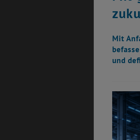
zuku
Mit Anf
befasse
und def