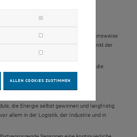
ung zuverlässig verbunden“, sagt Ortiz.
rik. Diese orientiert sich an der Funktionsweise
chlich Ereignisse auftreten. Dadurch sinkt der
odule und eingebettete neuronale Netze, die
ALLEN COOKIES ZUSTIMMEN
ule, die Energie selbst gewinnen und langfristig
vor allem in der Logistik, der Industrie und in
lbstversorgende Sensoren eine kontinuierliche