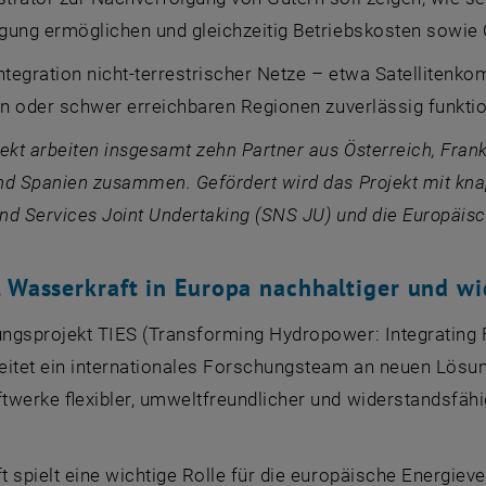
gung ermöglichen und gleichzeitig Betriebskosten sowie
ntegration nicht-terrestrischer Netze – etwa Satellitenk
en oder schwer erreichbaren Regionen zuverlässig funktio
ekt arbeiten insgesamt zehn Partner aus Österreich, Frankr
nd Spanien zusammen. Gefördert wird das Projekt mit kna
nd Services Joint Undertaking (SNS JU)
und die Europäis
l Wasserkraft in Europa nachhaltiger und w
ngsprojekt TIES (
Transforming Hydropower: Integrating Fl
beitet ein internationales Forschungsteam an neuen Lösung
twerke flexibler, umweltfreundlicher und widerstandsfä
 spielt eine wichtige Rolle für die europäische Energieve