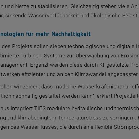
n und Netze zu stabilisieren. Gleichzeitig stehen viele 
tur, sinkende Wasserverfügbarkeit und ökologische Belast
nologien für mehr Nachhaltigkeit
des Projekts sollen sieben technologische und digitale 
timierte Turbinen, Systeme zur Überwachung von Erosion
nagement. Ergänzt werden diese durch KI-gestützte Pro
twerken effizienter und an den Klimawandel angepasster
ollen wir zeigen, dass moderne Wasserkraft nicht nur eff
tlich nachhaltig gestaltet werden kann“, erklärt Projektlei
naus integriert TIES modulare hydraulische und thermi
ng und klimabedingtem Temperaturstress zu verringern. H
en des Wasserflusses, die durch eine flexible Strompro