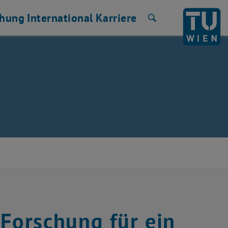
chung
International
Karriere
Suche
 Forschung für ein