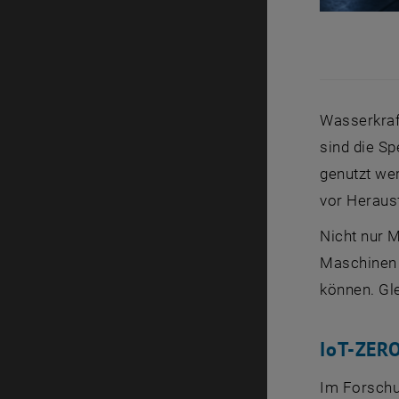
Wasserkraf
sind die Sp
genutzt we
vor Heraus
Nicht nur 
Maschinen 
können. Gl
IoT-ZER
Im Forsch