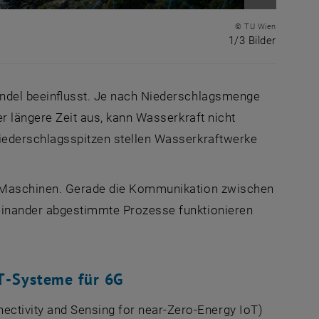
Bild vergr
© TU Wien
1 von 3 
1/3 Bilder
andel beeinflusst. Je nach Niederschlagsmenge
er längere Zeit aus, kann Wasserkraft nicht
Niederschlagsspitzen stellen Wasserkraftwerke
ch Maschinen. Gerade die Kommunikation zwischen
einander abgestimmte Prozesse funktionieren
T
-Systeme für 6G
ctivity and Sensing for near-Zero-Energy IoT
)