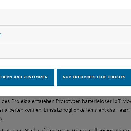
e Geräte oder Systeme mit unterbrochener Energieversorg
rliche Cookies zulassen
nte Sensoren mit minimalem Energiebedarf
Statistik Cookies zulassen
n
etzt außerdem auf neuromorphe, ereignisgesteuerte Senso
ichen Gehirns und verarbeitet Daten nur dann, wenn tatsä
rketing Cookies zulassen
rauch deutlich.
werden dafür spezielle
Encoder
, energieeffiziente Funkm
t im Gerät verarbeiten.
CHERN UND ZUSTIMMEN
NUR ERFORDERLICHE COOKIES
ose
IoT
-Module für Industrie und Logistik
des Projekts entstehen Prototypen batterieloser
IoT
-Mod
ei arbeiten können. Einsatzmöglichkeiten sieht das
Team
es
.
trator zur Nachverfolgung von Gütern soll zeigen, wie se