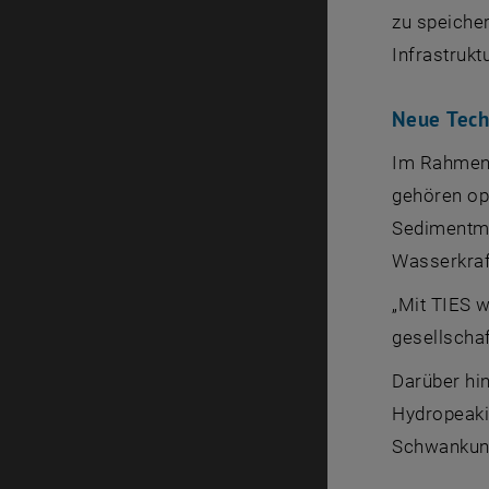
zu speicher
Infrastruk
Neue Tech
Im Rahmen 
gehören op
Sedimentma
Wasserkraf
„Mit TIES w
gesellschaf
Darüber hi
Hydropeaki
Schwankung