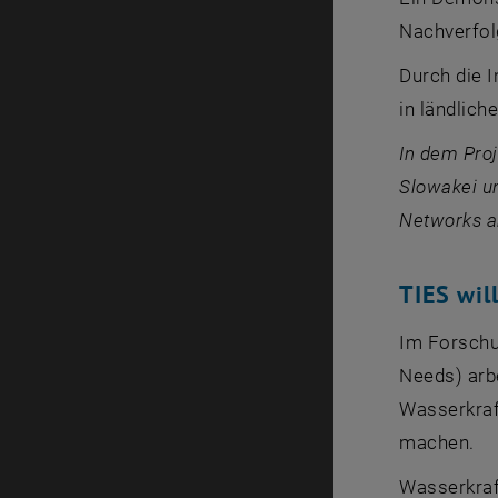
Nachverfol
Durch die I
in ländlich
In dem Proj
Slowakei u
Networks a
TIES wil
Im Forschu
Needs
) ar
Wasserkraf
machen.
Wasserkraft