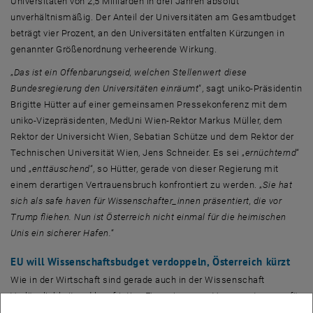
Universitäten von 2,5 Milliarden in drei Jahren absolut
unverhältnismäßig. Der Anteil der Universitäten am Gesamtbudget
beträgt vier Prozent, an den Universitäten entfalten Kürzungen in
genannter Größenordnung verheerende Wirkung.
„
Das ist ein Offenbarungseid, welchen Stellenwert diese
Bundesregierung den Universitäten einräumt
“, sagt uniko-Präsidentin
Brigitte Hütter auf einer gemeinsamen Pressekonferenz mit dem
uniko-Vizepräsidenten, MedUni Wien-Rektor Markus Müller, dem
Rektor der Universicht Wien, Sebatian Schütze und dem Rektor der
Technischen Universität Wien, Jens Schneider. Es sei „
ernüchternd
“
und „
enttäuschend
“, so Hütter, gerade von dieser Regierung mit
einem derartigen Vertrauensbruch konfrontiert zu werden. „
Sie hat
sich als safe haven für Wissenschafter_innen präsentiert, die vor
Trump fliehen. Nun ist Österreich nicht einmal für die heimischen
Unis ein sicherer Hafen.
“
EU will Wissenschaftsbudget verdoppeln, Österreich kürzt
Wie in der Wirtschaft sind gerade auch in der Wissenschaft
Verlässlichkeit und langfristige Finanzierungen Voraussetzungen für
Erfolg. Deswegen spielt auch die Planungssicherheit im