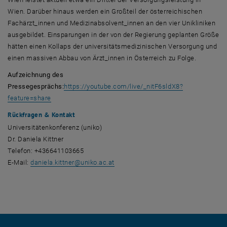
Wien. Darüber hinaus werden ein Großteil der österreichischen
Fachärzt_innen und Medizinabsolvent_innen an den vier Unikliniken
ausgebildet. Einsparungen in der von der Regierung geplanten Größe
hätten einen Kollaps der universitätsmedizinischen Versorgung und
einen massiven Abbau von Ärzt_innen in Österreich zu Folge.
Aufzeichnung des
Pressegesprächs:
https://youtube.com/live/_nitF6sldX8?
, öffnet eine externe URL in einem neuen Fenster
feature=share
Rückfragen & Kontakt
Universitätenkonferenz (uniko)
Dr. Daniela Kittner
Telefon: +436641103665
E-Mail:
daniela.kittner
@
uniko.ac.at