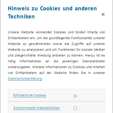
Universitätsgesetz eine große Rolle. Das UG, die Autonomie der
Hinweis zu Cookies und anderen
Universitäten, sind eine Erfolgsgeschichte, um die uns viele in
×
Techniken
Europa beneiden. Für den bisherigen Erfolgsweg sind die geplanten
Kürzungen ein mehr als herber Schlag und es wird lange dauern,
sich davon zu erholen.
Unsere Website verwendet Cookies und bindet Inhalte von
Auf EU-Ebene versucht man gerade, das Budget für Wissenschaft
Drittanbietern ein, um die grundlegende Funktionalität unserer
und Forschung zu verdoppeln, jedenfalls massiv zu erhöhen (von
Website zu gewährleisten sowie die Zugriffe auf unserer
knapp 100 auf mindestens 175 Milliarden), um wettbewerbsfähig zu
Website zu analysieren und um Funktionen für soziale Medien
bleiben. Der uniko wurde im Zuge der Budgetinformation
und zielgerichtete Werbung anbieten zu können. Hierzu ist es
wortwörtlich mitgeteilt: „
Wissenschaft und Forschung sind keine
nötig Informationen an die jeweiligen Dienstanbieter
Schwerpunkte dieser Bundesregierung.
“
weiterzugeben. Weitere Informationen zu Cookies und Inhalten
von Drittanbietern auf der Website finden Sie in unserer
Hütter: „
Wenn das wirklich so ist, kann ich dazu nur sagen: Dann sind
Datenschutzerklärung
.
Investitionen in die Zukunft, dann sind die Ausbildung von
Fachkräften, die Wettbewerbsfähigkeit und die Innovationskraft des
Landes sowie die Forschung zur Lösung von drängenden Problemen
Erforderliche Cookies zulassen
Erforderliche Cookies
wie dem Klimawandel keine Schwerpunkte dieser Bundesregierung.
“
Auswirkung von Kürzungen in Zahlen
Statistik Cookies zulassen
Anonymisierte Webstatistiken