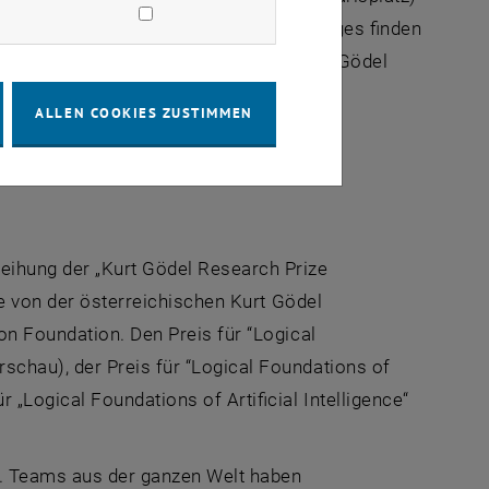
t aufbereitet – vier weitere Logic-Lounges finden
 10:00 und 18:00 die Ausstellung "Kurt Gödel
ALLEN COOKIES ZUSTIMMEN
ents finden Sie hier
eihung der „Kurt Gödel Research Prize
de von der österreichischen Kurt Gödel
on Foundation. Den Preis für “Logical
chau), der Preis für “Logical Foundations of
„Logical Foundations of Artificial Intelligence“
k. Teams aus der ganzen Welt haben