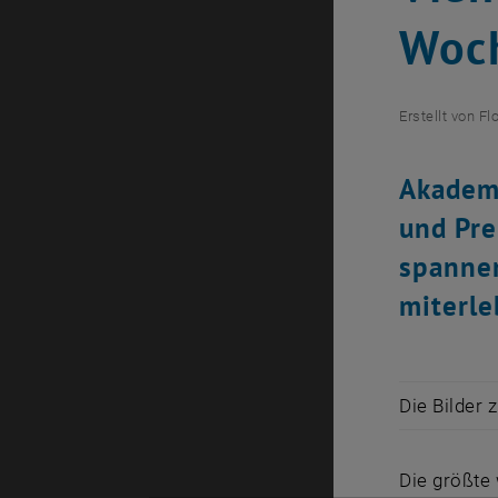
Woc
Erstellt von
Fl
Akademi
und Pre
spannen
miterle
Die Bilder 
Die größte 