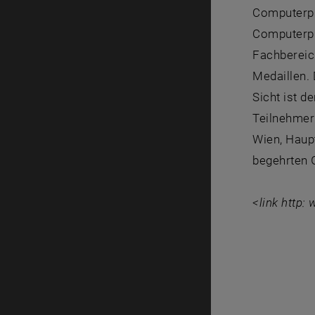
Computerpr
Computerpr
Fachbereic
Medaillen. 
Sicht ist d
Teilnehmer
Wien, Haup
begehrten 
<link http: