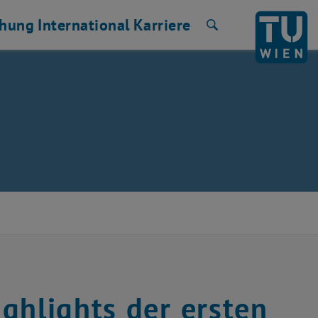
chung
International
Karriere
Suche
ghlights der ersten