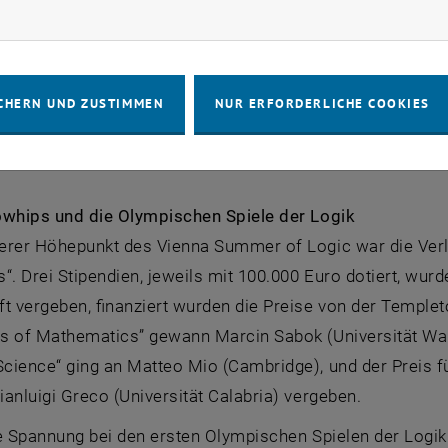
rketing Cookies zulassen
dem Bereich der Logik für die interessierte Öffentlichkei
. In der Akademie der Bildenden Künste kann man zwischen
prünge der Logik in Wien" besuchen.
CHERN UND ZUSTIMMEN
NUR ERFORDERLICHE COOKIES
 vsl2014.at public-events>
Eine Übersicht über die Public Ev
owhips und die Olympischen Spiele der Logik
erer Höhepunkt des Vienna Summer of Logic war die Verl
“. Drei Stipendien, jeweils mit 100.000 Euro dotiert, wur
t vergeben, finanziert wurden die Preise von der Templet
s of Mathematics” gewann Marcin Sabok (Universität Wars
ience“ ging an Matteo Mio (Cambridge), und der Preis für 
anluigi Greco (Universität Calabria) vergeben.
ie Spannung bei den ersten Olympischen Spielen der Logi