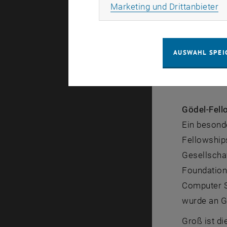
Ma
Marketing und Drittanbieter
Themen aus 
noch statt
und die Urs
AUSWAHL SPEI
<link http:
Gödel-Fell
Ein besond
Fellowships
Gesellschaf
Foundation
Computer Sc
wurde an Gi
Groß ist d