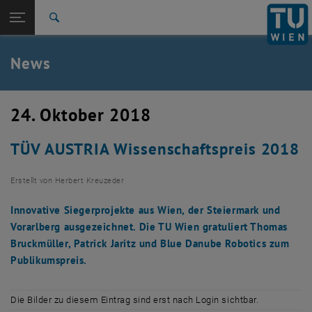
Studium
Seitennavigation öffnen
TU Login
Forschung
Suche
International
Quicklinks
News
Quicklinks-Menü umschalten
Karriere
Zur 1. Menü Ebene
TU Wien
24. Oktober 2018
Zurück zur letzten Ebene:
Aktuelles
Zurück: Subseiten von Aktuelles auflisten
TÜV AUSTRIA Wissenschaftspreis 2018
News
Erstellt von
Herbert Kreuzeder
Innovative Siegerprojekte aus Wien, der Steiermark und
Vorarlberg ausgezeichnet. Die TU Wien gratuliert Thomas
Bruckmüller, Patrick Jaritz und Blue Danube Robotics zum
Publikumspreis.
Die Bilder zu diesem Eintrag sind erst nach Login sichtbar.