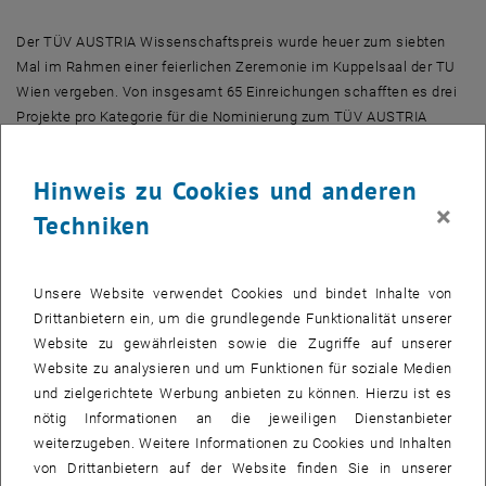
Der TÜV AUSTRIA Wissenschaftspreis wurde heuer zum siebten
Mal im Rahmen einer feierlichen Zeremonie im Kuppelsaal der TU
Wien vergeben. Von insgesamt 65 Einreichungen schafften es drei
Projekte pro Kategorie für die Nominierung zum TÜV AUSTRIA
Wissenschaftspreis 2018.
Schwungradspeicher, "Trailax" und Phosphorgewinnung aus
Hinweis zu Cookies und anderen
Klärschlamm
×
Techniken
In der Kategorie "Universitäten/Fachhochschulen" sicherte sich
Armin Buchroithner mit seiner Dissertation an der TU Graz über den
effizienten Einsatz von Schwungradspeichern in Fahrzeugen – eine
Unsere Website verwendet Cookies und bindet Inhalte von
nachhaltige, umweltfreundliche Alternative zu chemischen Batterien
Drittanbietern ein, um die grundlegende Funktionalität unserer
– den Hauptpreis.
Website zu gewährleisten sowie die Zugriffe auf unserer
Ein Team der HTL Wien 3 Rennweg überzeugte mit "Trailax", einem
Website zu analysieren und um Funktionen für soziale Medien
Anhänger, der sich vollautomatisch zum Zugfahrzeug bewegt und
und zielgerichtete Werbung anbieten zu können. Hierzu ist es
einkuppelt.
nötig Informationen an die jeweiligen Dienstanbieter
Die Kategorie "Unternehmenspraxis" konnte Alfred Edlinger von
weiterzugeben. Weitere Informationen zu Cookies und Inhalten
MITechnology mit dem weltweit ersten Verfahren, das elementaren
von Drittanbietern auf der Website finden Sie in unserer
Phosphor aus Klärschlamm gewinnt und Reste des Klärschlamms