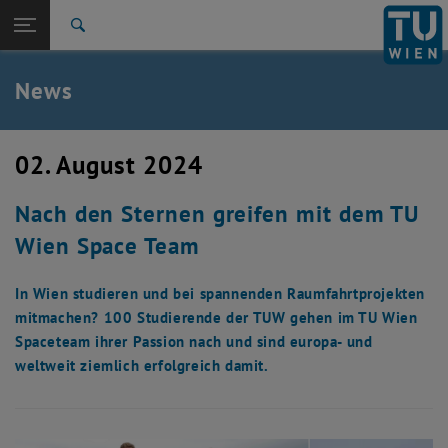
Studium
Seitennavigation öffnen
TU Login
Forschung
Suche
International
Quicklinks
News
Quicklinks-Menü umschalten
Karriere
Zur 1. Menü Ebene
TU Wien
02. August 2024
Zurück zur letzten Ebene:
Aktuelles
Zurück: Subseiten von Aktuelles auflisten
Nach den Sternen greifen mit dem TU
News
Wien Space Team
In Wien studieren und bei spannenden Raumfahrtprojekten
mitmachen? 100 Studierende der TUW gehen im TU Wien
Spaceteam ihrer Passion nach und sind europa- und
weltweit ziemlich erfolgreich damit.