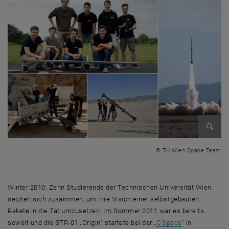
Bild v
© TU Wien Space Team
Winter 2010: Zehn Studierende der Technischen Universität Wien
setzten sich zusammen, um ihre Vision einer selbstgebauten
Rakete in die Tat umzusetzen. Im Sommer 2011 war es bereits
, öffnet eine e
soweit und die STR-01 „
Origin
“ startete bei der „
C’Space
“ in