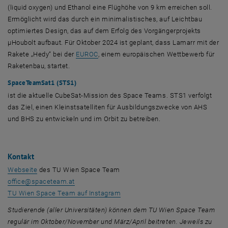
(
liquid oxygen
) und Ethanol eine Flüghöhe von 9 km erreichen soll.
Ermöglicht wird das durch ein minimalistisches, auf Leichtbau
optimiertes
Design
, das auf dem Erfolg des Vorgängerprojekts
µHoubolt aufbaut. Für Oktober 2024 ist geplant, dass Lamarr mit der
, öffnet eine externe URL in einem neuen 
Rakete „Hedy“ bei der
EUROC
, einem europäischen Wettbewerb für
Raketenbau, startet.
SpaceTeam
Sat1 (STS1)
ist die aktuelle
CubeSat
-Mission des
Space Teams
. STS1 verfolgt
das Ziel, einen Kleinstsatelliten für Ausbildungszwecke von AHS
und BHS zu entwickeln und im Orbit zu betreiben.
Kontakt
, öffnet eine externe URL in einem neuen Fenster
Webseite
des TU Wien
Space Team
office@
spaceteam
.at
, öffnet eine externe URL in einem
TU Wien
Space Team
auf
Instagram
Studierende (aller Universitäten) können dem TU Wien
Space Team
regulär im Oktober/November und März/April beitreten. Jeweils zu