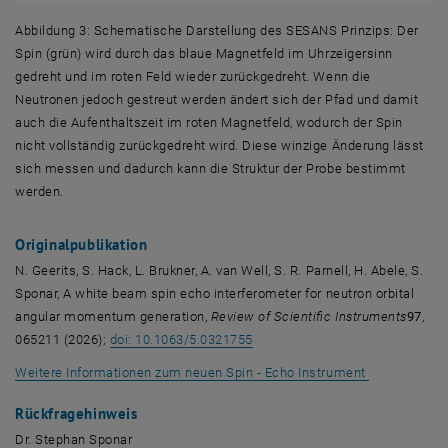
Abbildung 3: Schematische Darstellung des SESANS Prinzips: Der
Spin (grün) wird durch das blaue Magnetfeld im Uhrzeigersinn
gedreht und im roten Feld wieder zurückgedreht. Wenn die
Neutronen jedoch gestreut werden ändert sich der Pfad und damit
auch die Aufenthaltszeit im roten Magnetfeld, wodurch der Spin
nicht vollständig zurückgedreht wird. Diese winzige Änderung lässt
sich messen und dadurch kann die Struktur der Probe bestimmt
werden.
Originalpublikation
N. Geerits, S. Hack, L. Brukner, A. van Well, S. R. Parnell, H. Abele, S.
Sponar, A white beam spin echo interferometer for neutron orbital
angular momentum generation,
Review of Scientific Instruments
97
,
, öffnet eine externe URL in ei
065211 (2026);
doi: 10.1063/5.0321755
, öffnet ein
Weitere Informationen zum neuen Spin - Echo Instrument
Rückfragehinweis
Dr. Stephan Sponar