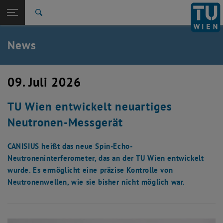
Studium
Seitennavigation öffnen
EN
TU Login
Forschung
Suche
International
Quicklinks
News
Quicklinks-Menü umschalten
Karriere
Zur 1. Menü Ebene
TU Wien
09. Juli 2026
Zurück zur letzten Ebene:
Aktuelles
Zurück: Subseiten von Aktuelles auflisten
TU Wien entwickelt neuartiges
News
Neutronen-Messgerät
CANISIUS heißt das neue Spin-Echo-
Neutroneninterferometer, das an der TU Wien entwickelt
wurde. Es ermöglicht eine präzise Kontrolle von
Neutronenwellen, wie sie bisher nicht möglich war.