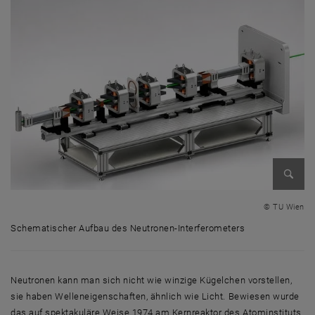
Bild v
© TU Wien
Schematischer Aufbau des Neutronen-Interferometers
Schematischer Aufbau des Neutronen-Interferometers
Neutronen kann man sich nicht wie winzige Kügelchen vorstellen,
sie haben Welleneigenschaften, ähnlich wie Licht. Bewiesen wurde
das auf spektakuläre Weise 1974 am Kernreaktor des Atominstituts