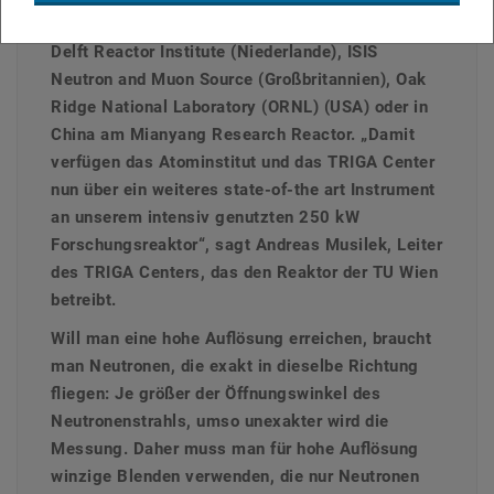
Instrumente, zu finden beispielsweise am TU
Delft Reactor Institute (Niederlande), ISIS
Neutron and Muon Source (Großbritannien), Oak
Ridge National Laboratory (ORNL) (USA) oder in
China am Mianyang Research Reactor. „Damit
verfügen das Atominstitut und das TRIGA Center
nun über ein weiteres state-of-the art Instrument
an unserem intensiv genutzten 250 kW
Forschungsreaktor“, sagt Andreas Musilek, Leiter
des TRIGA Centers, das den Reaktor der TU Wien
betreibt.
Will man eine hohe Auflösung erreichen, braucht
man Neutronen, die exakt in dieselbe Richtung
fliegen: Je größer der Öffnungswinkel des
Neutronenstrahls, umso unexakter wird die
Messung. Daher muss man für hohe Auflösung
winzige Blenden verwenden, die nur Neutronen