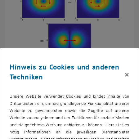
Hinweis zu Cookies und anderen
Bild v
Abbildung 1: Die spezielle Konstruktion des Interferometers erlaubt
×
Techniken
besondere Bahndrehimpuls Zustände, oder vielmehr eine
Überlagerung oder
Superposition
, von unterschiedlichen
Bahndrehimpuls Zuständen der Neutronen. Aus einer Kombination
Unsere Website verwendet Cookies und bindet Inhalte von
von…
Drittanbietern ein, um die grundlegende Funktionalität unserer
Abbildung 1: Die spezielle Konstruktion des Interferometers erlaubt b
Website zu gewährleisten sowie die Zugriffe auf unserer
Website zu analysieren und um Funktionen für soziale Medien
Große Pläne
und zielgerichtete Werbung anbieten zu können. Hierzu ist es
Das neue Interferometer soll nun einerseits für die
nötig Informationen an die jeweiligen Dienstanbieter
Materialforschung, der typischen Forschungsanwendung von Spin-