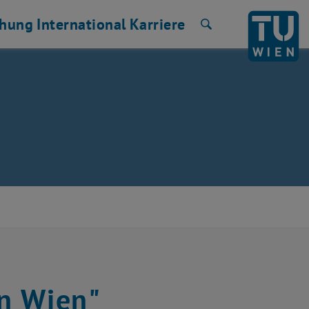
chung
International
Karriere
Suche
in Wien"