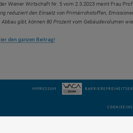
der Wiener Wirtschaft Nr. 5 vom 2.3.2023 meint Frau Prof.
ng reduziert den Einsatz von Primärrohstoffen, Emissione
n Abbau gibt, können 80 Prozent vom Gebäudevolumen wie
, öffnet eine externe URL in eine
ier den ganzen Beitrag!
IMPRESSUM
BARRIEREFREIHEITSE
COOKIEEIN