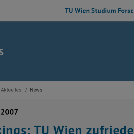
TU Wien
Studium
Fors
s
Aktuelles
/
News
 2007
ings: TU Wien zufried