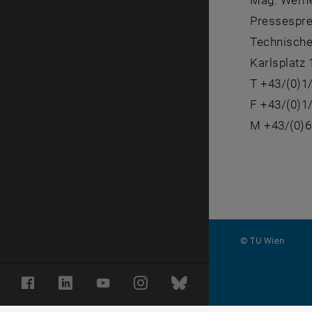
Mag. Wern
Pressespre
Technische
Karlsplatz
T +43/(0)1
F +43/(0)1
M +43/(0)
© TU Wien
#
Facebook
LinkedIn
YouTube
Instagram
Bluesky
1502