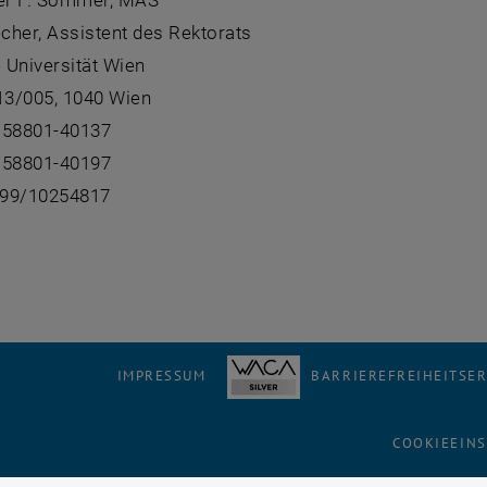
er F. Sommer, MAS
cher, Assistent des Rektorats
 Universität Wien
 13/005, 1040 Wien
/58801-40137
/58801-40197
699/10254817
IMPRESSUM
BARRIEREFREIHEITSE
COOKIEEIN