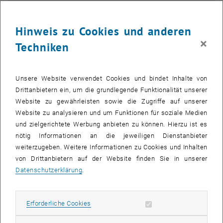
Die Bilder zu diesem Eintrag sind erst nach Login sichtbar.
Hinweis zu Cookies und anderen
Eine besondere Auszeichnung, die von einer hochkarätigen Jury
×
Techniken
bestehend aus den Chemometrie-Koryphäen Prof. Bruce Kowalski,
Prof. Svante Wold und Prof. Olav Christie vergeben wurde. Das
„Scandinavian Symposium on Chemometrics“ wird seit 1989 alle
Unsere Website verwendet Cookies und bindet Inhalte von
zwei Jahre in einem der fünf skandinavischen Staaten abgehalten.
Drittanbietern ein, um die grundlegende Funktionalität unserer
Die 11. SSC-Konferenz fand heuer in Norwegen am landschaftlich
Website zu gewährleisten sowie die Zugriffe auf unserer
reizvollen Nordfjord (Loen/Stryn) vom 8.-11. Juni statt. Mit
Website zu analysieren und um Funktionen für soziale Medien
insgesamt 140 Teilnehmern aus 22 Staaten, darunter auch USA,
und zielgerichtete Werbung anbieten zu können. Hierzu ist es
China und Brasilien, ist das SSC heute eine internationale
nötig Informationen an die jeweiligen Dienstanbieter
Konferenz.
weiterzugeben. Weitere Informationen zu Cookies und Inhalten
von Drittanbietern auf der Website finden Sie in unserer
Die Chemometrie ist ein vergleichsweise junges Fachgebiet, das
Datenschutzerklärung
.
sich mathematischer und statistischer Methoden bedient, um ein
Maximum an Information aus Daten zu gewinnen. Der Begriff
„Chemometrie“ wurde 1971 von Prof. Wold geprägt, da zunächst vor
Erforderliche Cookies zulassen
Erforderliche Cookies
allem chemische Daten analysiert wurden. Gemeinsam mit Prof.
Kowalski wurde 1974 die „International Chemometrics Society“ ins