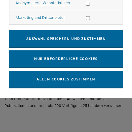
Statistik Cookies zulassen
Anonymisierte Webstatistiken
Leben gerufen, deren 35-jähriges Jubiläum auf der SSC11
entsprechend gefeiert wurde. Mittlerweile erweisen sich
Marketing Cookies zulassen
Marketing und Drittanbieter
chemometrische Methoden, darunter multivariate Datenanalyse,
Kalibrierung, Prozessmodellierung, Mustererkennung, Klassifizierung
oder statistische Prozesskontrolle, in vielen Bereichen als äußerst
nützlich. Prof. Varmuza präsentierte in seinem ausgezeichneten
AUSWAHL SPEICHERN UND ZUSTIMMEN
Vortrag eine in Zusammenarbeit mit Prof. Peter Filzmoser (Institut
für Statistik und Wahrscheinlichkeitslehre, TU Wien) entwickelte
Methode zur eingehenden Validierung von multivariaten
NUR ERFORDERLICHE COOKIES
Kalibriermodellen. Eine weitere erfolgreiche Zusammenarbeit der
beiden Professoren stellt das vor kurzem erschienene Buch
„Introduction to Multivariate Statistical Analysis in Chemometrics“
ALLEN COOKIES ZUSTIMMEN
dar. Als Gründer und Leiter des „Laboratory for Chemometrics“ (<link
http: www.lcm.tuwien.ac.at>www.lcm.tuwien.ac.at) an der TU Wien
kann Prof. Kurt Varmuza auf über 140 wissenschaftliche
Publikationen und mehr als 200 Vorträge in 25 Ländern verweisen.