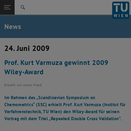
Studium
Seitennavigation öffnen
TU Login
Forschung
Suche
International
Quicklinks
News
Quicklinks-Menü umschalten
Karriere
Zur 1. Menü Ebene
TU Wien
24. Juni 2009
Zurück zur letzten Ebene:
Aktuelles
Zurück: Subseiten von Aktuelles auflisten
Prof. Kurt Varmuza gewinnt 2009
News
Wiley-Award
Erstellt von
Anton Friedl
Im Rahmen des „Scandinavian Symposium on
Chemometrics“ (SSC) erhielt Prof. Kurt Varmuza (Institut für
Verfahrenstechnik, TU Wien) den Wiley-Award für seinen
Vortrag mit dem Titel „Repeated Double Cross Validation“.