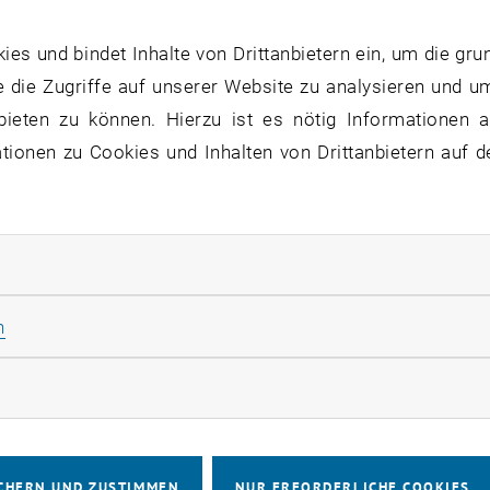
es of upper bounds of parameters of Lo
 sector of the SME which can serve as a
s und bindet Inhalte von Drittanbietern ein, um die gru
ental analysis. We show that an experi
 die Zugriffe auf unserer Website zu analysieren und u
bieten zu können. Hierzu ist es nötig Informationen an
cies of transitions between quantum gr
ionen zu Cookies und Inhalten von Drittanbietern auf d
arized UCNs should allow to place som
results adduced by Kostelecký and Russ
rliche Cookies zulassen
Statistik Cookies zulassen
n
rketing Cookies zulassen
CHERN UND ZUSTIMMEN
NUR ERFORDERLICHE COOKIES