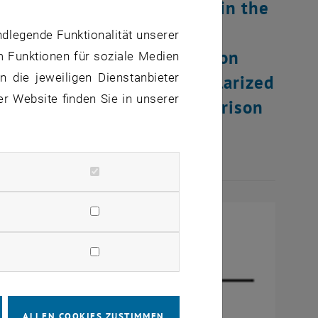
rentz invariance violation in the
 theoretical basis for an
ndlegende Funktionalität unserer
mental analysis of transition
m Funktionen für soziale Medien
 die jeweiligen Dienstanbieter
avitational states of unpolarized
er Website finden Sie in unserer
e new constraints in comparison
ell (2011).
ALLEN COOKIES ZUSTIMMEN