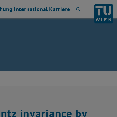
chung
International
Karriere
Suche
entz invariance by