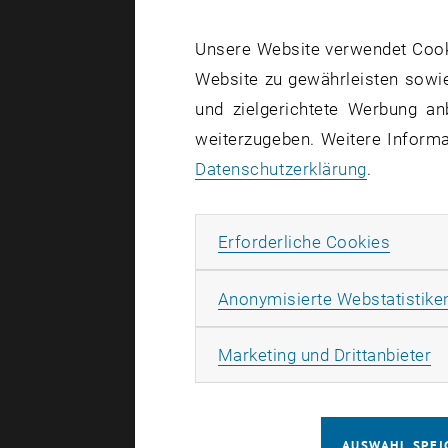
estimat
neutron
Unsere Website verwendet Cookie
experim
Website zu gewährleisten sowie
und zielgerichtete Werbung an
frequen
weiterzugeben. Weitere Informat
and pol
Datenschutzerklärung
.
to the 
Erforde
Erforderliche Cookies
Anonymisierte Webstatistike
Ma
Marketing und Drittanbieter
AUSWAHL SPEI