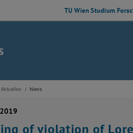
TU Wien
Studium
Fors
s
Aktuelles
/
News
i 2019
ing of violation of Lor