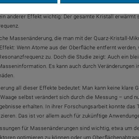
eine Positionsänderungen können das Signal deutlich veränd
ein anderer Effekt wichtig: Der gesamte Kristall erwärmt
requenz.
liche Massenänderung, die man mit der Quarz-Kristall-M
Effekt: Wenn Atome aus der Oberfläche entfernt werden, 
esonanzfrequenz zu. Doch die Studie zeigt: Auch ein ble
 Masseninformation. Es kann auch durch Veränderungen i
häden.
gerung all dieser Effekte bedeutet: Man kann keine klar
e Waage selbst verändert sich durch die Messung – und n
gebnisse erhalten. In ihrer Forschungsarbeit konnte das
izieren. Das ist vor allem auch für zukünftige Anwendun
ssungen für Massenänderungen sind wichtig, etwa um den
ktoren optimieren zu können oder um Oberflächenabtra