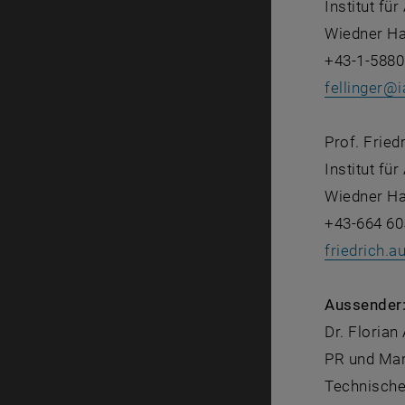
Institut f
Wiedner Ha
+43-1-588
fellinger
@
i
Prof. Frie
Institut f
Wiedner Ha
+43-664 6
friedrich.
Aussender
Dr. Florian
PR und Mar
Technische