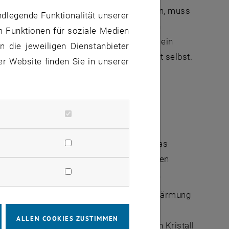
e winzigen Materialverluste zu verstehen, muss
ndlegende Funktionalität unserer
wurden nun von einem Team der TU Wien
m Funktionen für soziale Medien
Lupe genommen. Dabei zeigte sich, dass ein
 die jeweiligen Dienstanbieter
eeinflusst – sondern auch das Messgerät selbst.
er Website finden Sie in unserer
ffentlicht.
rz-Kristall-Mikrowaage konnten die
lesen, wie bei der Badezimmerwaage. „Das
chiedliche Effekte, auf unterschiedlichen
r von der TU Wien, Erstautorin der Studie.
 punktförmige Wärmequelle. „Die lokale Erwärmung
 genau diese Spannungen verändern die
ALLEN COOKIES ZUSTIMMEN
 davon ab, wo genau der Strahl auf den Kristall