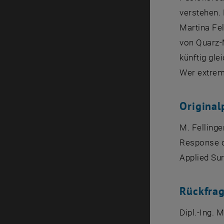
verstehen.
Martina Fel
von Quarz-
künftig gle
Wer extrem 
Original
M. Fellinge
Response of
Applied Su
Rückfra
Dipl.-Ing. 