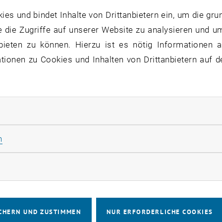
rschung und in der Kernfusion entscheidend ist. Um solch
s und bindet Inhalte von Drittanbietern ein, um die gru
 absolute Grenze des Messbaren gehen. Diese Grenzen 
 die Zugriffe auf unserer Website zu analysieren und u
mit Partnern der Universität Uppsala genauer unter die 
bieten zu können. Hierzu ist es nötig Informationen an
ischer Ionenstrahl nicht nur das untersuchte Material b
ionen zu Cookies und Inhalten von Drittanbietern auf d
isse wurden im Fachjournal
Applied Surface Science
verö
 nur ein Messsignal
rliche Cookies zulassen
 Zuge der Studie durchgeführten Messungen mit einer Qua
Statistik Cookies zulassen
n
nen und Forscher nicht einfach nur ein Messergebnis ab
giert durchaus komplex und es zeigen sich mehrere unters
rketing Cookies zulassen
 die sich gegenseitig überlagern“, erklärt Martina Fellinge
nenstrahl den Kristall trifft, wirkt er wie eine winzige,
chanische Spannungen im Kristall“, sagt Fellinger. „Und
CHERN UND ZUSTIMMEN
NUR ERFORDERLICHE COOKIES
equenz.“ Besonders bemerkenswert: Der Effekt hängt stark