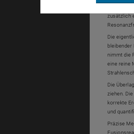
trifft. „Kl
zusätzlich 
Resonanzf
Die eigent
bleibender 
nimmt die R
eine reine
Strahlensc
Die Überla
ziehen. Di
korrekte Er
und quantif
Präzise Me
Fusionsrea