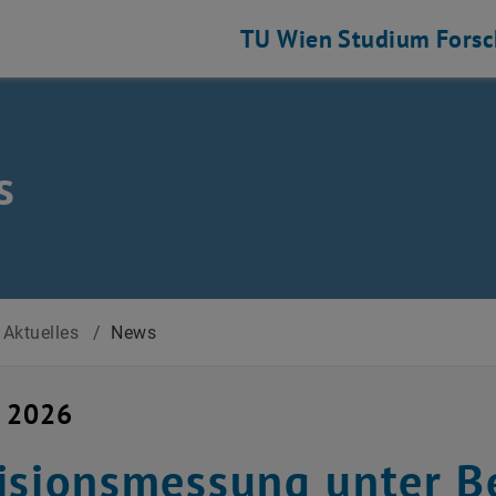
TU Wien
Studium
Fors
s
Aktuelles
/
News
i 2026
isionsmessung unter B