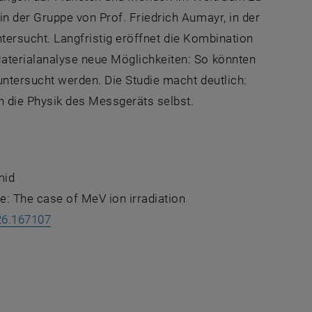
 der Gruppe von Prof. Friedrich Aumayr, in der
untersucht. Langfristig eröffnet die Kombination
terialanalyse neue Möglichkeiten: So könnten
untersucht werden. Die Studie macht deutlich:
h die Physik des Messgeräts selbst.
hmid
e: The case of MeV ion irradiation
, öffnet eine externe URL in einem neuen Fenste
26.167107