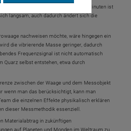
ern“, so Fellinger. Auf einer Skala von Minuten ist
 sich langsam, auch dadurch ändert sich die
ikrowaage nachweisen möchte, wäre hingegen ein
wird die vibrierende Masse geringer, dadurch
ibendes Frequenzsignal ist nicht automatisch
m Quarz selbst entstehen, etwa durch
e Grenze zwischen der Waage und dem Messobjekt
ur wenn man das berücksichtigt, kann man
Team
die einzelnen Effekte physikalisch erklären
gen dieser Messmethodik essenziell.
 Materialabtrag in zukünftigen
gungen auf Planeten und Monden im Weltraum zu