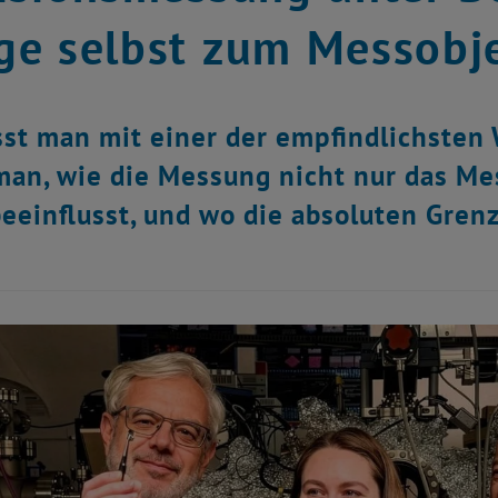
e selbst zum Messobje
st man mit einer der empfindlichsten
man, wie die Messung nicht nur das Me
beeinflusst, und wo die absoluten Grenz