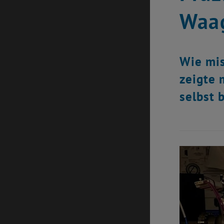
Waag
Wie mis
zeigte 
selbst 