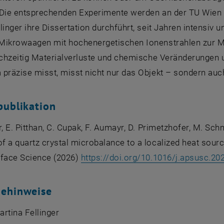
 Die entsprechenden Experimente werden an der TU Wien in
linger ihre Dissertation durchführt, seit Jahren intensiv 
Mikrowaagen mit hochenergetischen Ionenstrahlen zur Ma
ichzeitig Materialverluste und chemische Veränderungen 
präzise misst, misst nicht nur das Objekt – sondern auc
publikation
r, E. Pitthan, C. Cupak, F. Aumayr, D. Primetzhofer, M. Sc
 a quartz crystal microbalance to a localized heat sourc
rface Science
(2026)
https://doi.org/10.1016/j.apsusc.20
gehinweise
Martina Fellinger