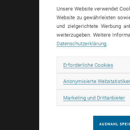
Materialfo
Unsere Website verwendet Cookie
man an die
Website zu gewährleisten sowie
gemeinsam 
und zielgerichtete Werbung an
hochenerget
weiterzugeben. Weitere Informat
Die Ergebn
Datenschutzerklärung
.
Mehr als
Erforde
Erforderliche Cookies
Bei den im
Anonymisierte Webstatistike
Forscherin
System rea
Ma
Marketing und Drittanbieter
Zeitskalen,
Wenn der Io
erzeugt me
AUSWAHL SPEI
Resonanzfr