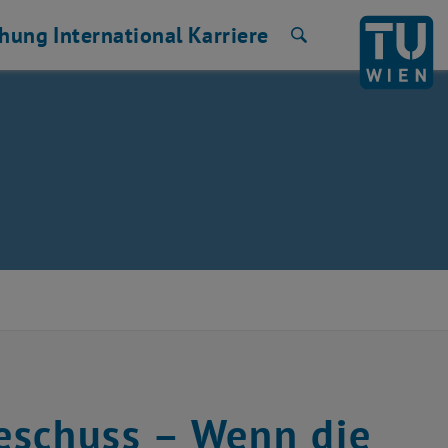
chung
International
Karriere
Suche
eschuss – Wenn die