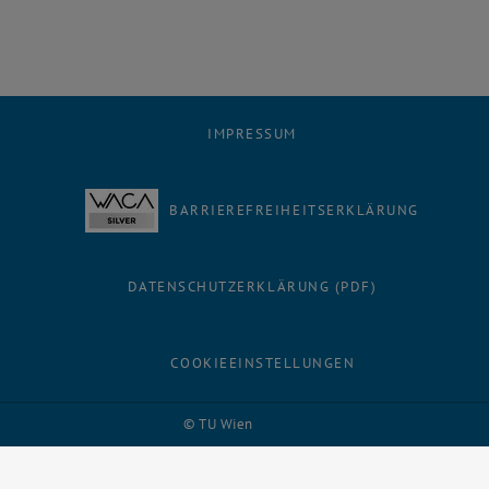
IMPRESSUM
BARRIEREFREIHEITSERKLÄRUNG
DATENSCHUTZERKLÄRUNG (PDF)
COOKIEEINSTELLUNGEN
Facebook
LinkedIn
YouTube
Instagram
Bluesky
© TU Wien
# 1502