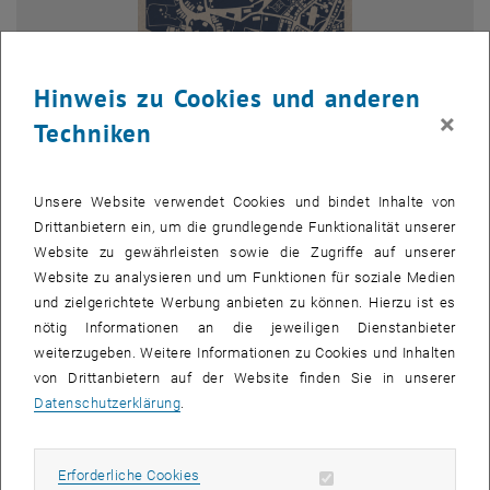
Hinweis zu Cookies und anderen
×
Techniken
Bild v
© ÖROK
Unsere Website verwendet Cookies und bindet Inhalte von
Drittanbietern ein, um die grundlegende Funktionalität unserer
Die Österreichische Gesellschaft für Raumplanung (ÖGR)
Website zu gewährleisten sowie die Zugriffe auf unserer
veranstaltete in Kooperation mit dem Forschungsbereich
Website zu analysieren und um Funktionen für soziale Medien
Bodenpolitik und Bodenmanagement am 1. Dezember 2021 wieder
und zielgerichtete Werbung anbieten zu können. Hierzu ist es
einen Online-Dialog. Der Geschäftsführer der ÖROK, Mag. Markus
nötig Informationen an die jeweiligen Dienstanbieter
Seidl, stellte das Österreichische Raumentwicklungskonzept ÖREK
weiterzugeben. Weitere Informationen zu Cookies und Inhalten
2030, dessen Entstehungsprozess sowie Umsetzungsinitiativen vor.
von Drittanbietern auf der Website finden Sie in unserer
Das ÖREK 2030 folgt dem etablierten Schema der Aktualisierung
Datenschutzerklärung
.
der österreichischen Raumentwicklungsstrategie im 10
Jahresabstand. Unter dem Titel „Raum für Wandel“ sollen vor allem
Erforderliche Cookies zulassen
Erforderliche Cookies
die notwendigen Transformationsprozesse betont werden. Das