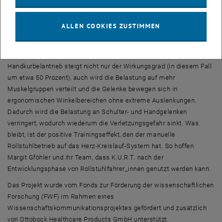
Bordsteinkanten zu überwinden.
ALLEN COOKIES ZUSTIMMEN
Weniger Verletzungen durch K.U.R.T.
Die Probefahrt am 15. Oktober bestätigte, was eine mit dem
Prototyp durchgeführte Studie bereits zeigte: Durch den
Handkurbelantrieb steigt nicht nur der Wirkungsgrad (in diesem Fall
um etwa 50 Prozent), auch wird die Belastung auf mehr
Muskelgruppen verteilt und die Gelenke bewegen sich in
ergonomischen Winkelbereichen ohne extreme Auslenkungen.
Dadurch wird die Belastung an Schulter- und Handgelenken
verringert, wodurch wiederum die Verletzungsgefahr sinkt. Was
bleibt, ist der positive Trainingseffekt, den der manuelle
Rollstuhlbetrieb auf das Herz-Kreislauf-System hat. So hoffen
Margit Gföhler und ihr Team, dass K.U.R.T. nach der
Entwicklungsphase von Rollstuhlfahrer_innen genutzt werden kann.
Das Projekt wurde vom Fonds zur Förderung der wissenschaftlichen
Forschung (FWF) im Rahmen eines
Wissenschaftskommunikationsprojektes gefördert und zusätzlich
von Ottobock Healthcare Products GmbH unterstützt.