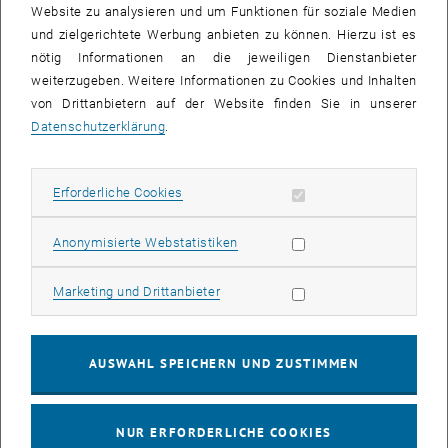
Website zu analysieren und um Funktionen für soziale Medien
getestet. Hannes Wiesinger, Mitglied der Jury und Obmann
und zielgerichtete Werbung anbieten zu können. Hierzu ist es
Stellvertreter des Verbandes der Querschnittsgelähmten
nötig Informationen an die jeweiligen Dienstanbieter
Österreichs, freut sich über die Leistungen der Schüler_innen: „Alle
weiterzugeben. Weitere Informationen zu Cookies und Inhalten
Teams haben unterschiedliche interessante Lösungen entwickelt –
von Drittanbietern auf der Website finden Sie in unserer
und dies insbesondere in Anbetracht der kurzen Zeit von nur 60
Datenschutzerklärung
.
Tagen“. Warum „
Keep it Controlled
“ gewonnen hat? „Das Modell des
Gewinnerteams entspricht am ehesten den praktischen Ansprüchen
an einen Rollstuhl, weshalb es sich gegenüber den
Erforderliche Cookies zulassen
Erforderliche Cookies
Konkurrenzmodellen durchgesetzt und nun als Prototyp auch den
Beweis dazu angetreten hat,“ erklärt Hannes Wiesinger.
Statistik Cookies zulassen
Anonymisierte Webstatistiken
„
Keep it Controlled
“ von der HTL Mödling wollte mit seinem K.U.R.T.
genau das erreichen: K.U.R.T. sollte ein Rollstuhl sein, der den
Marketing Cookies zulassen
Marketing und Drittanbieter
Benützer_innen ein maximales Maß an Kontrolle und Flexibilität bei
möglichst einfacher Handhabung im Alltag verspricht. Dies ist den
Schülern gelungen, indem Sie den Handkurbelantrieb schwenkbar
AUSWAHL SPEICHERN UND ZUSTIMMEN
machen, damit ein Ein- und Aussteigen problemlos möglich ist.
Außerdem kann der Antriebsmechanismus mit minimalem
Aufwand auf einen individuellen Rollstuhl montiert und auch wieder
NUR ERFORDERLICHE COOKIES
demontiert werden. Der Greifring bleibt erhalten, um beispielsweise