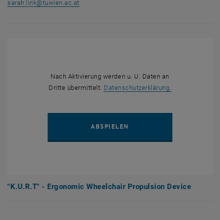
sarah.link
@
tuwien.ac.at
Nach Aktivierung werden u. U. Daten an
, öffnet in eine
Dritte übermittelt.
Datenschutzerklärung.
YOUTUBE VIDEO ""K.U.R.
ABSPIELEN
"K.U.R.T" - Ergonomic Wheelchair Propulsion Device