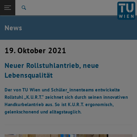
Studium
Seitennavigation öffnen
TU Login
Forschung
Suche
International
Quicklinks
News
Quicklinks-Menü umschalten
Karriere
Zur 1. Menü Ebene
TU Wien
19. Oktober 2021
Zurück zur letzten Ebene:
Aktuelles
Zurück: Subseiten von Aktuelles auflisten
Neuer Rollstuhlantrieb, neue
News
Lebensqualität
Der von TU Wien und Schüler_innenteams entwickelte
Rollstuhl „K.U.R.T.“ zeichnet sich durch seinen innovativen
Handkurbelantrieb aus. So ist K.U.R.T. ergonomisch,
gelenkschonend und alltagstauglich.