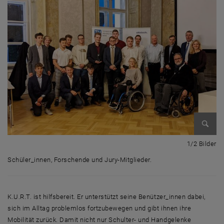
Bild v
1 
1/2 Bilder
Schüler_innen, Forschende und Jury-Mitglieder.
Schüler_innen, Forschende und Jury-Mitglieder.
K.U.R.T. ist hilfsbereit. Er unterstützt seine Benützer_innen dabei,
sich im Alltag problemlos fortzubewegen und gibt ihnen ihre
Mobilität zurück. Damit nicht nur Schulter- und Handgelenke