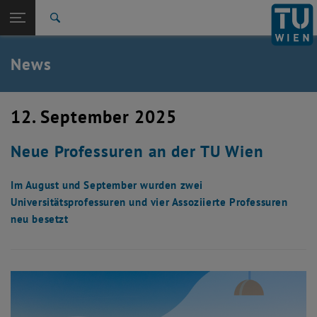
Studium
Seitennavigation öffnen
TU Login
Forschung
Suche
International
Quicklinks
News
Quicklinks-Menü umschalten
Karriere
Zur 1. Menü Ebene
TU Wien
12. September 2025
Zurück zur letzten Ebene:
Aktuelles
Zurück: Subseiten von Aktuelles auflisten
Neue Professuren an der TU Wien
News
Im August und September wurden zwei
Universitätsprofessuren und vier Assoziierte Professuren
neu besetzt