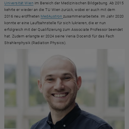
, öffnet eine externe URL in einem neuen Fenster
Universität Wien
im Bereich der Medizinischen Bildgebung. Ab 2015
kehrte er wieder an die TU Wien zurück, wobei er auch mit dem
, öffnet eine externe URL in einem ne
2016 neu eröffneten
MedAustron
zusammenarbeitete. Im Jahr 2020
konnte er eine Laufbahnstelle für sich lukrieren, die er nun
erfolgreich mit der Qualifizierung zum Associate Professor beendet
hat. Zudem erlangte er 2024 seine Venia Docendi für das Fach
Strahlenphysik (
Radiation Physics
).