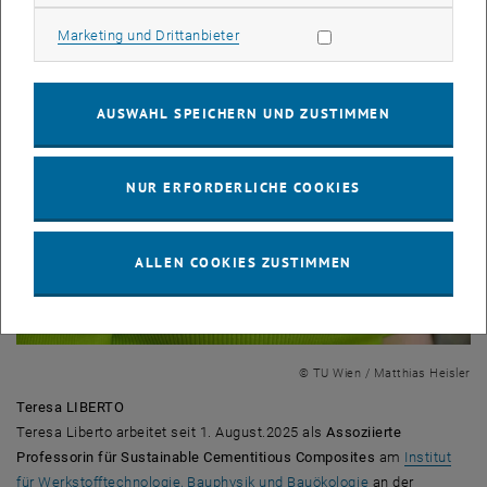
Marketing Cookies zulassen
Marketing und Drittanbieter
AUSWAHL SPEICHERN UND ZUSTIMMEN
NUR ERFORDERLICHE COOKIES
ALLEN COOKIES ZUSTIMMEN
© TU Wien / Matthias Heisler
Teresa LIBERTO
Teresa Liberto arbeitet seit 1. August.2025 als
Assoziierte
Professorin für Sustainable Cementitious Composites
am
Institut
für Werkstofftechnologie, Bauphysik und Bauökologie
an der