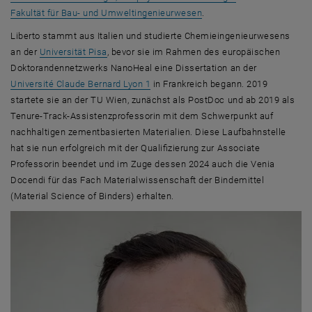
Fakultät für Bau- und Umweltingenieurwesen
.
Liberto stammt aus Italien und studierte Chemieingenieurwesens
, öffnet eine externe URL in einem neuen Fenste
an der
Universität Pisa
, bevor sie im Rahmen des europäischen
Doktorandennetzwerks
NanoHeal
eine Dissertation an der
, öffnet eine externe URL in einem ne
Université Claude Bernard Lyon 1
in Frankreich begann. 2019
startete sie an der TU Wien, zunächst als
PostDoc
und ab 2019 als
Tenure-Track
-Assistenzprofessorin mit dem Schwerpunkt auf
nachhaltigen zementbasierten Materialien. Diese Laufbahnstelle
hat sie nun erfolgreich mit der Qualifizierung zur
Associate
Professorin
beendet und im Zuge dessen 2024 auch die Venia
Docendi für das Fach Materialwissenschaft der Bindemittel
(
Material Science of Binders
) erhalten.