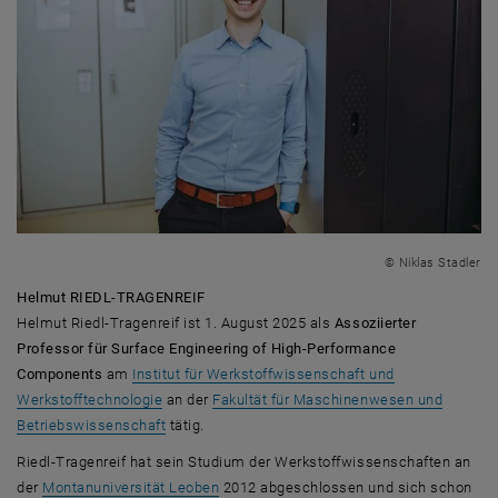
© Niklas Stadler
Helmut RIEDL-TRAGENREIF
Helmut Riedl-Tragenreif ist 1. August 2025 als
Assoziierter
Professor für Surface Engineering of High-Performance
Components
am
Institut für Werkstoffwissenschaft und
Werkstofftechnologie
an der
Fakultät für Maschinenwesen und
Betriebswissenschaft
tätig.
Riedl-Tragenreif hat sein Studium der Werkstoffwissenschaften an
, öffnet eine externe URL in einem neuen
der
Montanuniversität Leoben
2012 abgeschlossen und sich schon