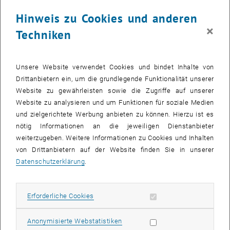
, öffnet eine externe URL in einem neuen Fenster
Advanced Studies
wechselte er 2011 wieder zurück in die USA,
Hinweis zu Cookies und anderen
, öffnet eine externe URL
diesmal an die
University of Colorado Boulder
, wo er zunächst als
×
Assistant Professor
, ab 2017 als
Associate Professor
und seit
Techniken
August 2022 als
Full Professor
am
Department of Physics
tätig war.
August 2025
Unsere Website verwendet Cookies und bindet Inhalte von
Drittanbietern ein, um die grundlegende Funktionalität unserer
Website zu gewährleisten sowie die Zugriffe auf unserer
Website zu analysieren und um Funktionen für soziale Medien
und zielgerichtete Werbung anbieten zu können. Hierzu ist es
nötig Informationen an die jeweiligen Dienstanbieter
weiterzugeben. Weitere Informationen zu Cookies und Inhalten
von Drittanbietern auf der Website finden Sie in unserer
Datenschutzerklärung
.
Erforderliche Cookies zulassen
Erforderliche Cookies
Statistik Cookies zulassen
Anonymisierte Webstatistiken