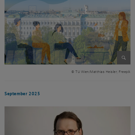
Bild v
© TU Wien/Matthias Heisler; Freepik
September 2025