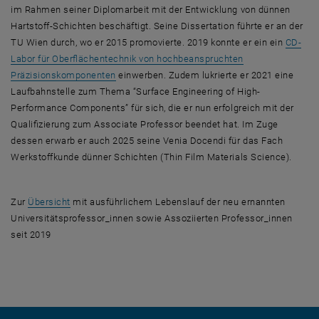
im Rahmen seiner Diplomarbeit mit der Entwicklung von dünnen
Hartstoff-Schichten beschäftigt. Seine Dissertation führte er an der
TU Wien durch, wo er 2015 promovierte. 2019 konnte er ein ein
CD-
Labor für Oberflächentechnik von hochbeanspruchten
, öffnet eine externe URL in einem neuen Fenst
Präzisionskomponenten
einwerben. Zudem lukrierte er 2021 eine
Laufbahnstelle zum Thema “
Surface Engineering of High-
Performance Components
” für sich, die er nun erfolgreich mit der
Qualifizierung zum
Associate Professor
beendet hat. Im Zuge
dessen erwarb er auch 2025 seine Venia Docendi für das Fach
Werkstoffkunde dünner Schichten (
Thin Film Materials Science
).
Zur
Übersicht
mit ausführlichem Lebenslauf der neu ernannten
Universitätsprofessor_innen sowie Assoziierten Professor_innen
seit 2019