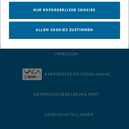
Nicht zuletzt wurde in der Zeitschrift Blattwerk des OHO die
Ausstellung der P2-Ergebnisse angekündigt. Den Artikel finden Sie
NUR ERFORDERLICHE COOKIES
, öffnet eine externe URL in einem n
unter folgendem Link:
Artikel OHO
ALLEN COOKIES ZUSTIMMEN
IMPRESSUM
BARRIEREFREIHEITSERKLÄRUNG
DATENSCHUTZERKLÄRUNG (PDF)
COOKIEEINSTELLUNGEN
Facebook
LinkedIn
YouTube
Instagram
Bluesky