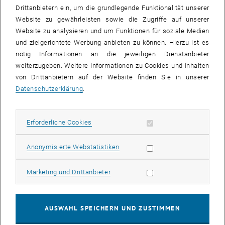
Drittanbietern ein, um die grundlegende Funktionalität unserer
Website zu gewährleisten sowie die Zugriffe auf unserer
Website zu analysieren und um Funktionen für soziale Medien
und zielgerichtete Werbung anbieten zu können. Hierzu ist es
nötig Informationen an die jeweiligen Dienstanbieter
weiterzugeben. Weitere Informationen zu Cookies und Inhalten
von Drittanbietern auf der Website finden Sie in unserer
Bild v
Datenschutzerklärung
.
Zahlreiche Fotos von der Endpräsentation des P2 im Offenen Haus
, öffnet
Oberwart sind unter folgendem Link zu finden:
Fotoalbum OHO
Erforderliche Cookies zulassen
Erforderliche Cookies
, öffnet eine externe 
Bis zum 05.02.2019 ist zudem
in der ORF TVthek
ein zweiminütiger
Statistik Cookies zulassen
Anonymisierte Webstatistiken
Bericht über die Endpräsentation abrufbar. Der Beitrag beginnt bei
12:49 Minuten.
Marketing Cookies zulassen
Marketing und Drittanbieter
Auch im Kurier wurde von der Präsentation der
Studierendenarbeiten berichtet. Der Artikel "Das Südburgenland
sucht seine Visionen" vom 01.02.2019 ist
in der Online-Ausgabe
AUSWAHL SPEICHERN UND ZUSTIMMEN
, öffnet eine externe URL in einem neuen Fenster
abrufbar.