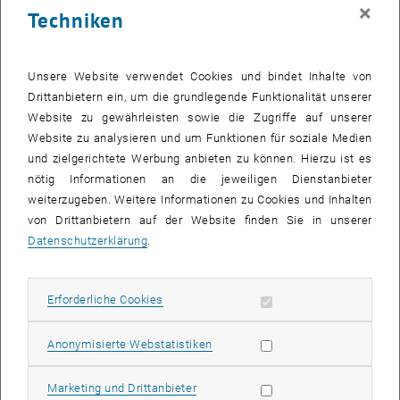
erklären.“
×
Techniken
In seiner Dissertation ging Johannes Kalliauer dieser Sache auf den
Grund – und zwar in Form einer eher ungewöhnlichen
Fächerkombination: Seine Arbeit wurde einerseits vom
Unsere Website verwendet Cookies und bindet Inhalte von
Bauingenieur Prof. Christian Hellmich betreut, andererseits auch von
Drittanbietern ein, um die grundlegende Funktionalität unserer
Prof. Gerhard Kahl vom Institut für Theoretische Physik.
Website zu gewährleisten sowie die Zugriffe auf unserer
Website zu analysieren und um Funktionen für soziale Medien
„Wir verwendeten Methoden der Molekulardynamik, um das DNA-
und zielgerichtete Werbung anbieten zu können. Hierzu ist es
Molekül am Computer auf atomarer Skala nachzubilden“, erklärt
nötig Informationen an die jeweiligen Dienstanbieter
Kalliauer. „Man legt fest, wie die DNA-Helices gestaucht, gedehnt
weiterzugeben. Weitere Informationen zu Cookies und Inhalten
oder verdreht werden – und dann ermittelt man, welche Kräfte
von Drittanbietern auf der Website finden Sie in unserer
auftreten, und in welche Endposition die Atome schließlich
Datenschutzerklärung
.
gelangen.“ Solche Rechnungen sind sehr aufwändig und nur mit
Hilfe großer Supercomputer möglich – Johannes Kalliauer
verwendete dafür den Vienna Scientific Cluster (VSC).
Erforderliche Cookies zulassen
Erforderliche Cookies
So konnte man die merkwürdigen experimentellen Befunde erklären
– etwa das kontraintuitive Ergebnis, dass sich die DNA in
Statistik Cookies zulassen
Anonymisierte Webstatistiken
bestimmten Fällen bei Dehnung noch mehr eindreht. „Auf großer
Skala kann man sich das schwer vorstellen, aber auf Ebene der
Marketing Cookies zulassen
Marketing und Drittanbieter
Atome ergibt das plötzlich Sinn“, sagt Johannes Kalliauer.