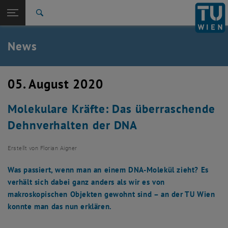
Studium
Seitennavigation öffnen
EN
TU Login
Forschung
Suche
International
Quicklinks
News
Quicklinks-Menü umschalten
Karriere
Zur 1. Menü Ebene
TU Wien
05. August 2020
Zurück zur letzten Ebene:
Aktuelles
Zurück: Subseiten von Aktuelles auflisten
Molekulare Kräfte: Das überraschende
News
Dehnverhalten der DNA
Erstellt von
Florian Aigner
Was passiert, wenn man an einem DNA-Molekül zieht? Es
verhält sich dabei ganz anders als wir es von
makroskopischen Objekten gewohnt sind – an der TU Wien
konnte man das nun erklären.