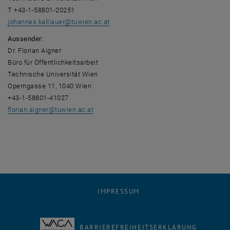
T +43-1-58801-20251
johannes.kalliauer
@
tuwien.ac.at
Aussender:
Dr. Florian Aigner
Büro für Öffentlichkeitsarbeit
Technische Universität Wien
Operngasse 11, 1040 Wien
+43-1-58801-41027
florian.aigner
@
tuwien.ac.at
IMPRESSUM
BARRIEREFREIHEITSERKLÄRUNG