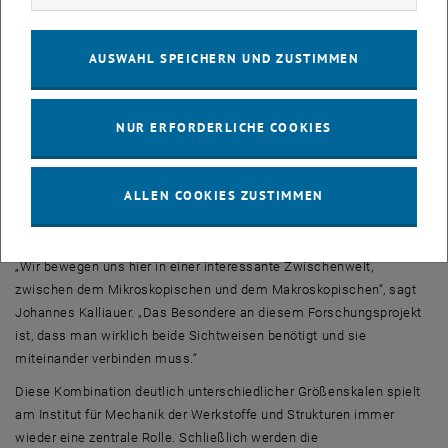
Seltsame Zwischenwelt
AUSWAHL SPEICHERN UND ZUSTIMMEN
Im Rahmen der atomaren Modelle der theoretischen Physik kann
man interatomare Kräfte und Abstände ermitteln. Mit bestimmten
Regeln, die das Team basierend auf Prinzipien aus dem
NUR ERFORDERLICHE COOKIES
Bauingenieurwesen entwickelte, kann man daraus dann die
relevanten Kraftgrößen ermitteln, die man benötigt, um den DNA-
Strang als Ganzes zu beschreiben – ähnlich wie man die Statik
ALLEN COOKIES ZUSTIMMEN
eines Balkens im Bauingenieurwesen mithilfe einiger wichtiger
Querschnittseigenschaften beschreiben kann.
„Wir bewegen uns hier in einer interessante Zwischenwelt,
zwischen dem Mikroskopischen und dem Makroskopischen“, sagt
Johannes Kalliauer. „Das Besondere an diesem Forschungsprojekt
ist, dass man wirklich beide Sichtweisen benötigt und sie
miteinander verbinden muss.“
Diese Kombination deutlich unterschiedlicher Größenskalen spielt
am Institut für Mechanik der Werkstoffe und Strukturen immer
wieder eine zentrale Rolle. Schließlich werden die