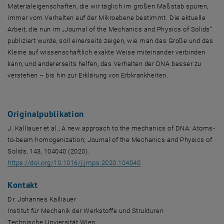
Materialeigenschaften, die wir täglich im großen Maßstab spüren,
immer vom Verhalten auf der Mikroebene bestimmt. Die aktuelle
Arbeit, die nun im „Journal of the Mechanics and Physics of Solids“
publiziert wurde, soll einerseits zeigen, wie man das Große und das
Kleine auf wissenschaftlich exakte Weise miteinander verbinden
kann, und andererseits helfen, das Verhalten der DNA besser zu
verstehen – bis hin zur Erklärung von Erbkrankheiten.
Originalpublikation
J. Kalliauer et al., A new approach to the mechanics of DNA: Atoms-
to-beam homogenization; Journal of the Mechanics and Physics of
Solids, 143, 104040 (2020).
, öffnet eine externe URL i
https://doi.org/10.1016/j.jmps.2020.104040
Kontakt
Dr. Johannes Kalliauer
Institut für Mechanik der Werkstoffe und Strukturen
Technische Unviersität Wien