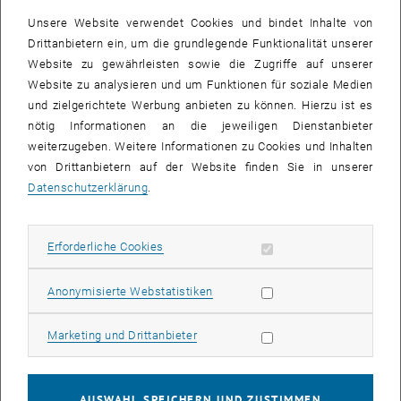
Unsere Website verwendet Cookies und bindet Inhalte von
Drittanbietern ein, um die grundlegende Funktionalität unserer
Website zu gewährleisten sowie die Zugriffe auf unserer
Website zu analysieren und um Funktionen für soziale Medien
und zielgerichtete Werbung anbieten zu können. Hierzu ist es
nötig Informationen an die jeweiligen Dienstanbieter
weiterzugeben. Weitere Informationen zu Cookies und Inhalten
von Drittanbietern auf der Website finden Sie in unserer
Datenschutzerklärung
.
Bild v
1 
1/9 Bilder
Erforderliche Cookies zulassen
Erforderliche Cookies
Statistik Cookies zulassen
Anonymisierte Webstatistiken
An diesen zwei Tagen ging es jedoch nicht nur um den Gesang. Mit
der Unterstützung von Angela Maria Zabrsa haben wir an unserer
Marketing Cookies zulassen
Marketing und Drittanbieter
Bühnenpräsenz gearbeitet. Denn: Wer auf der Bühne steht, der
performt – und das will gelernt sein!
Mehr Informationen zur Regisseurin Angela Maria Zabrsa findet ihr
AUSWAHL SPEICHERN UND ZUSTIMMEN