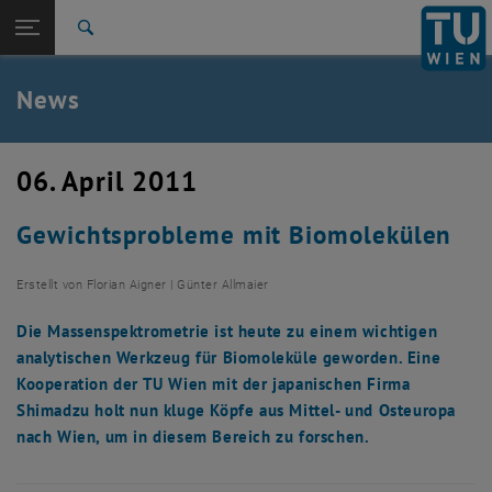
Studium
Seitennavigation öffnen
TU Login
Forschung
Suche
International
Quicklinks
News
Quicklinks-Menü umschalten
Karriere
Zur 1. Menü Ebene
TU Wien
06. April 2011
Zurück zur letzten Ebene:
Aktuelles
Zurück: Subseiten von Aktuelles auflisten
Gewichtsprobleme mit Biomolekülen
News
Erstellt von
Florian Aigner | Günter Allmaier
Die Massenspektrometrie ist heute zu einem wichtigen
analytischen Werkzeug für Biomoleküle geworden. Eine
Kooperation der TU Wien mit der japanischen Firma
Shimadzu holt nun kluge Köpfe aus Mittel- und Osteuropa
nach Wien, um in diesem Bereich zu forschen.