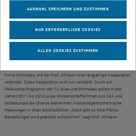
„Seit Jahrzehnten wird intensiv daran geforscht, die
AUSWAHL SPEICHERN UND ZUSTIMMEN
Analyseverfahren zu verbessern – etwa durch den technischen
Trick, die Substanz zuerst in ein Trägermedium einzubetten, und
dann mit UV Laserpulsen im Nanosekundenbereich schonend zu
NUR ERFORDERLICHE COOKIES
„verdampfen“ und gleichzeitig zu ionisieren – durch Anlagerung
eines Protons“, erklärt Prof. Günter Allmaier. Diese Technik heißt
MALDI (matrix-assisted laser desorption / ionization). Für
ALLEN COOKIES ZUSTIMMEN
grundlegende Arbeiten an solchen Methoden wurde 2002 der
Nobelpreis für Chemie an den kürzlich verstorbenen John Fenn und
an Koichi Tanaka vergeben – letzterer ist ein Wissenschaftler der
Firma Shimadzu, mit der Prof. Allmaier eine langjährige Kooperation
verbindet. Diese Kooperation wird nun verstärkt: Durch ein
Fellowship-Programm der TU Wien und Shimadzu sollen in den
Jahren 2011 bis 2013 junge WissenschaftlerInnen aus Ost- und
Mitteleuropa die Chance bekommen, massenspektrometrische
Messungen in Wien durchzuführen. „Noch gibt es freie Plätze,
Bewerbungen sind jederzeit willkommen“, sagt Prof. Allmaier.