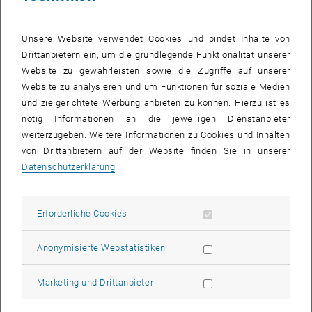
Die Massenspektrometrie ist durch die Erfindung sogenannter
„weicher“ Desorption / Ionisationstechniken für die Analyse von
Unsere Website verwendet Cookies und bindet Inhalte von
hochmolekularen, thermolabilen Materialien im Attomolbereich (10-
Drittanbietern ein, um die grundlegende Funktionalität unserer
18) in den letzten Jahren wieder stärker ins Blickfeld der
Website zu gewährleisten sowie die Zugriffe auf unserer
Grundlagenforschung gerückt. Um die verschiedenen Sorten von
Website zu analysieren und um Funktionen für soziale Medien
intakten gasförmigen Molekülen zu trennen, müssen die Moleküle
und zielgerichtete Werbung anbieten zu können. Hierzu ist es
zunächst elektrisch geladen sein. Mit elektrischen Feldern lassen
nötig Informationen an die jeweiligen Dienstanbieter
sie sich dann beschleunigen. Je nach Masse erhalten sie dann
weiterzugeben. Weitere Informationen zu Cookies und Inhalten
unterschiedliche Geschwindigkeiten – dadurch können sie relativ
von Drittanbietern auf der Website finden Sie in unserer
einfach nach ihrem Verhältnis aus Masse und elektrischer Ladung
Datenschutzerklärung
.
in einem Flugrohr sortiert werden. Bei großen Molekülen, etwa bei
Biopolymeren wie Proteinen oder Polysacchariden, wie sie Prof. Dr.
Allmaier und Dr. Marchetti-Deschmann untersuchen, ist es
Erforderliche Cookies zulassen
Erforderliche Cookies
allerdings sehr schwierig, sie in die Gasphase zu bringen und
elektrisch zu laden ohne sie dabei zu zerstören. Die übliche
Statistik Cookies zulassen
Anonymisierte Webstatistiken
thermische Verdampfung und Ionisation durch Elektronenbeschuss
lässt die Biomoleküle zerbrechen.
Marketing Cookies zulassen
Marketing und Drittanbieter
Kooperation mit Shimadzu