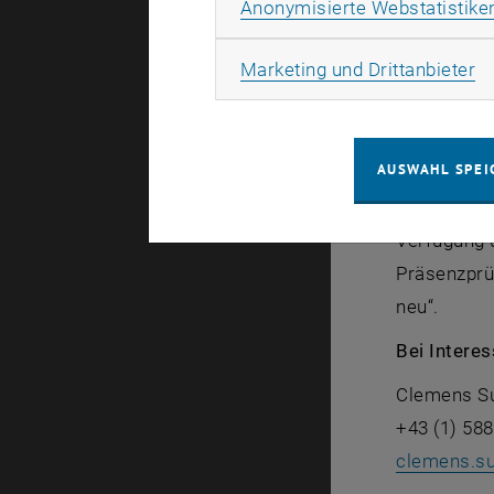
Anonymisierte Webstatistike
Die Eigenen
, öffnet in
abgestimmt
Ma
Marketing und Drittanbieter
IFT in Form
Visiere.
AUSWAHL SPEI
Der verwen
Eigenschaft
Verfügung 
Präsenzprü
neu“.
Bei Intere
Clemens Su
+43 (1) 58
clemens.su