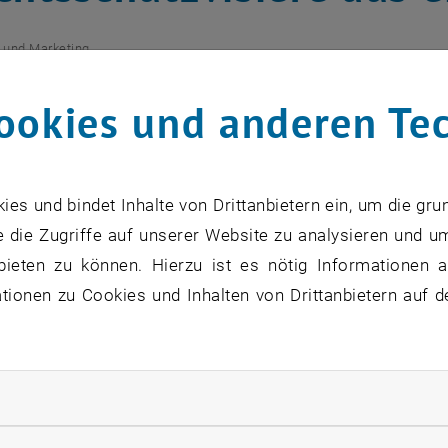
 und Marketing
ookies und anderen Te
titut für Fertigungstechnik und Photon
oduziert derzeit 6.000 Gesichtsschutz
 der größte Hersteller von Klebstoffen
s und bindet Inhalte von Drittanbietern ein, um die gru
ff-Produktspenden.
 die Zugriffe auf unserer Website zu analysieren und u
bieten zu können. Hierzu ist es nötig Informationen an
ionen zu Cookies und Inhalten von Drittanbietern auf d
zu diesem Eintrag sind erst nach Login sichtbar.
ffnet eine externe URL in einem neuen Fenster
er der Leitung von Prof. Friedrich Bleicher trägt mit der
rliche Cookies zulassen
sschutz der TUW-Angehörigen bei. Die stufenweise Wiede
und Lehre wird dadurch unterstützt.