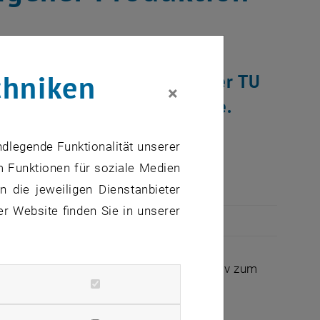
chniken
ische Technologien (IFT) der TU
×
visiere für TUW-Angehörige.
 weltweit, unterstützt mit
ndlegende Funktionalität unserer
m Funktionen für soziale Medien
 die jeweiligen Dienstanbieter
er Website finden Sie in unserer
 Produktion der Gesichtsschutzvisiere aktiv zum
raufnahme des Universitätsbetriebs in