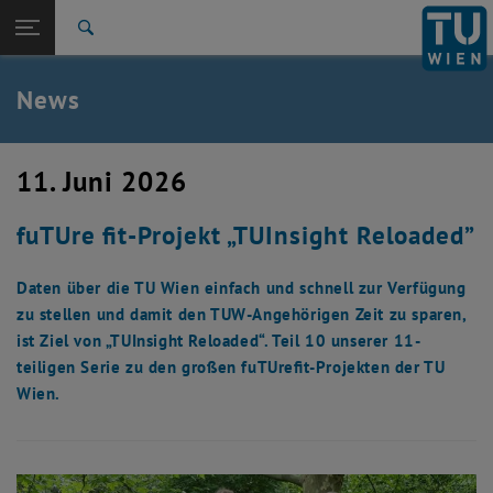
Studium
Seitennavigation öffnen
TU Login
Forschung
Suche
International
Quicklinks
News
Quicklinks-Menü umschalten
Karriere
Zur 1. Menü Ebene
TU Wien
11. Juni 2026
Zurück zur letzten Ebene:
Aktuelles
Zurück: Subseiten von Aktuelles auflisten
fuTUre fit-Projekt „TUInsight Reloaded”
News
Daten über die TU Wien einfach und schnell zur Verfügung
zu stellen und damit den TUW-Angehörigen Zeit zu sparen,
ist Ziel von „TUInsight Reloaded“. Teil 10 unserer 11-
teiligen Serie zu den großen fuTUrefit-Projekten der TU
Wien.