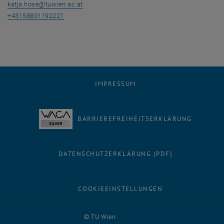
katja.hose@tuwien.ac.at
+43158801192221
IMPRESSUM
BARRIEREFREIHEITSERKLÄRUNG
DATENSCHUTZERKLÄRUNG (PDF)
COOKIEEINSTELLUNGEN
Facebook
LinkedIn
YouTube
Instagram
Bluesky
© TU Wien
# 1502