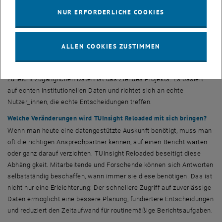
Es geht nicht darum, einen völlig neuen Weg für den Zugriff auf
NUR ERFORDERLICHE COOKIES
TUInsight
zu schaffen. Vielmehr geht es darum, die Daten für
diejenigen wirklich nutzbar zu machen, die sie schon immer
gebraucht haben, aber bisher nicht über die Mittel verfügten, um
ALLEN COOKIES ZUSTIMMEN
selbstständig darauf zuzugreifen: ohne Umwege, ohne Wartezeiten
und ohne SQL-Kenntnisse. Dieser Wandel von vorhandenen Daten
zu leicht zugänglichen Daten ist das Ziel des Projekts. Es basiert
auf echten institutionellen Daten und richtet sich an echte
Nutzer_innen, die echte Entscheidungen treffen.
Welche Veränderungen wird TUInsight Reloaded mit sich bringen?
Wenn man heute eine datengestützte Auskunft benötigt, muss man
oft die richtigen Ansprechpartner kennen, auf einen Bericht warten
oder ganz darauf verzichten.
TUInsight Reloaded
beseitigt diese
Abhängigkeit. Mitarbeitende und Forschende können sich Antworten
selbstständig beschaffen, wann immer sie diese benötigen. Das ist
nicht nur eine Erleichterung: Der schnellere Zugriff auf zuverlässige
Daten ermöglicht eine bessere Planung, fundiertere Entscheidungen
und reduziert den Zeitaufwand für routinemäßige Berichtsaufgaben.