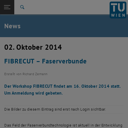
Studium
Seitennavigation öffnen
TU Login
Forschung
Suche
International
Quicklinks
News
Quicklinks-Menü umschalten
Karriere
Zur 1. Menü Ebene
TU Wien
02. Oktober 2014
Zurück zur letzten Ebene:
Aktuelles
Zurück: Subseiten von Aktuelles auflisten
FIBRECUT – Faserverbunde
News
Erstellt von
Richard Zemann
Der Workshop FIBRECUT findet am 16. Oktober 2014 statt.
Um Anmeldung wird gebeten.
Die Bilder zu diesem Eintrag sind erst nach Login sichtbar.
Das Feld der Faserverbundtechnologie ist aktuell in der Entwicklung