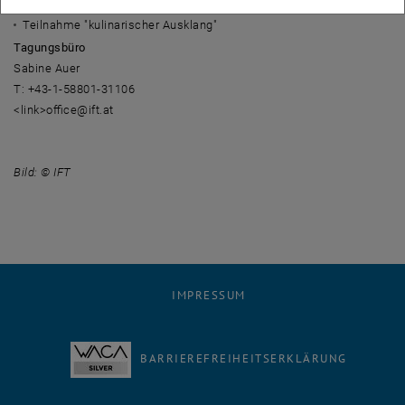
Telefonnummer und E-Mail-Adresse
Teilnahme "kulinarischer Ausklang"
Tagungsbüro
Sabine Auer
T: +43-1-58801-31106
<link>office@ift.at
Bild: © IFT
IMPRESSUM
BARRIEREFREIHEITSERKLÄRUNG