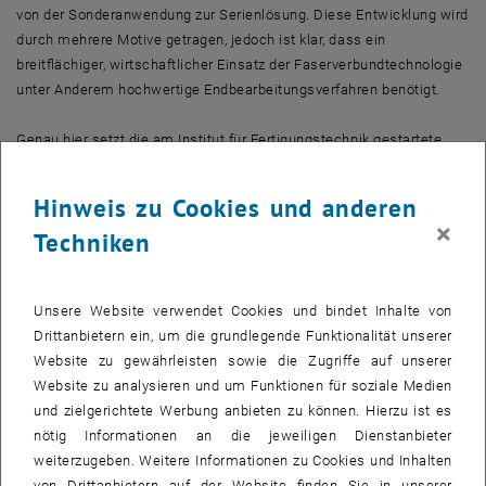
von der Sonderanwendung zur Serienlösung. Diese Entwicklung wird
durch mehrere Motive getragen, jedoch ist klar, dass ein
breitflächiger, wirtschaftlicher Einsatz der Faserverbundtechnologie
unter Anderem hochwertige Endbearbeitungsverfahren benötigt.
Genau hier setzt die am Institut für Fertigungstechnik gestartete
Initiative FIBRECUT an. Im Vorjahr hat sich das Zusammentreffen
zum Workshop als sinnvoll und hilfreich herausgestellt, um
Hinweis zu Cookies und anderen
beispielsweise neue Ansätze und Versuche mit KollegInnen
×
Techniken
abzustimmen oder über aktuelle Ergebnisse und Möglichkeiten der
Branche informiert zu werden . Diese neuen Erkenntnisse fließen
nun in den nächsten Workshop mit ein.
Unsere Website verwendet Cookies und bindet Inhalte von
<link http: www.ift.at fileadmin ift doc _blank pdf-link>Programm
Drittanbietern ein, um die grundlegende Funktionalität unserer
Website zu gewährleisten sowie die Zugriffe auf unserer
IFT der TU Wien
Website zu analysieren und um Funktionen für soziale Medien
Die Forschung am Institut für Fertigungstechnik und
und zielgerichtete Werbung anbieten zu können. Hierzu ist es
Hochleistungslasertechnik (IFT) der TU Wien beschäftigt sich mit
nötig Informationen an die jeweiligen Dienstanbieter
der Entwicklung innovativer Fertigungsprozesse sowie der hierfür
weiterzugeben. Weitere Informationen zu Cookies und Inhalten
erforderlichen Maschinentechniken und Produktionssysteme. Damit
von Drittanbietern auf der Website finden Sie in unserer